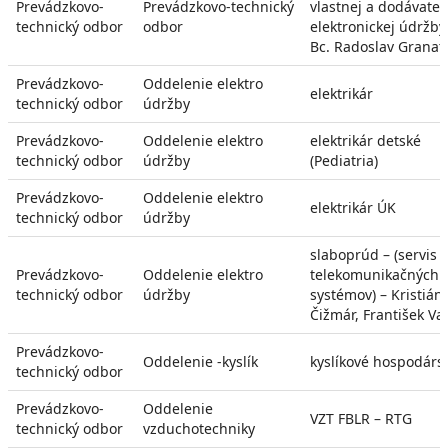
Prevádzkovo-
Prevádzkovo-technický
vlastnej a dodávateľ
technický odbor
odbor
elektronickej údržby
Bc. Radoslav Granat
Prevádzkovo-
Oddelenie elektro
elektrikár
technický odbor
údržby
Prevádzkovo-
Oddelenie elektro
elektrikár detské
technický odbor
údržby
(Pediatria)
Prevádzkovo-
Oddelenie elektro
elektrikár ÚK
technický odbor
údržby
slaboprúd – (servis
Prevádzkovo-
Oddelenie elektro
telekomunikačných
technický odbor
údržby
systémov) – Kristián
Čižmár, František Va
Prevádzkovo-
Oddelenie -kyslík
kyslíkové hospodárs
technický odbor
Prevádzkovo-
Oddelenie
VZT FBLR – RTG
technický odbor
vzduchotechniky