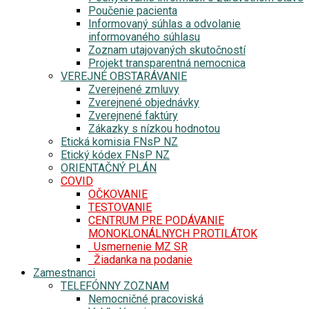
Poučenie pacienta
Informovaný súhlas a odvolanie
informovaného súhlasu
Zoznam utajovaných skutočností
Projekt transparentná nemocnica
VEREJNÉ OBSTARÁVANIE
Zverejnené zmluvy
Zverejnené objednávky
Zverejnené faktúry
Zákazky s nízkou hodnotou
Etická komisia FNsP NZ
Etický kódex FNsP NZ
ORIENTAČNÝ PLÁN
COVID
OČKOVANIE
TESTOVANIE
CENTRUM PRE PODÁVANIE
MONOKLONÁLNYCH PROTILÁTOK
Usmernenie MZ SR
Žiadanka na podanie
Zamestnanci
TELEFÓNNY ZOZNAM
Nemocničné pracoviská