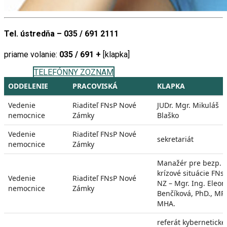
Tel. ústredňa – 035 / 691 2111
priame volanie:
035 / 691 +
[klapka]
TELEFÓNNY ZOZNAM
ODDELENIE
PRACOVISKÁ
KLAPKA
Vedenie
Riaditeľ FNsP Nové
JUDr. Mgr. Mikuláš
nemocnice
Zámky
Blaško
Vedenie
Riaditeľ FNsP Nové
sekretariát
nemocnice
Zámky
Manažér pre bezp. 
krízové situácie FNs
Vedenie
Riaditeľ FNsP Nové
NZ – Mgr. Ing. Eleon
nemocnice
Zámky
Benčíková, PhD., MP
MHA.
referát kyberneticke