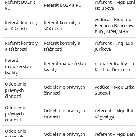
Referát BOZP a
referent – Mgr. Lenk
Referát BOZP a PO
PO
Holubová
vedúca – Mgr. Ing.
Referát kontroly
Referát kontroly a
Eleonóra Benčíková,
a sťažnosti
sťažnosti
PhD., MPH, MHA
Referát kontroly
Referát kontroly a
referent – Ing. Ľubi
a sťažnosti
sťažnosti
Juríková
Referát
Referát manažérstva
manažér kvality – In
manažérstva
kvality
Kristína Ďuricová
kvality
Oddelenie
Oddelenie právnych
vedúca – Mgr. Erika
právnych
činností
Šutková
činností
Oddelenie
Oddelenie právnych
referent – Mgr. Róbe
právnych
činností
Vágvölgyi
činností
Oddelenie
Oddelenie právnych
referent – Mgr. Dani