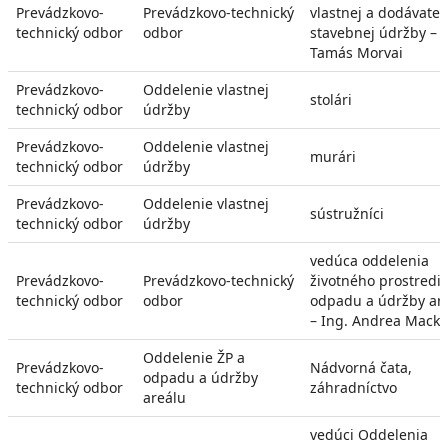
Prevádzkovo-
Prevádzkovo-technický
vlastnej a dodávateľ
technický odbor
odbor
stavebnej údržby – B
Tamás Morvai
Prevádzkovo-
Oddelenie vlastnej
stolári
technický odbor
údržby
Prevádzkovo-
Oddelenie vlastnej
murári
technický odbor
údržby
Prevádzkovo-
Oddelenie vlastnej
sústružníci
technický odbor
údržby
vedúca oddelenia
Prevádzkovo-
Prevádzkovo-technický
životného prostredia
technický odbor
odbor
odpadu a údržby ar
– Ing. Andrea Mack
Oddelenie ŽP a
Prevádzkovo-
Nádvorná čata,
odpadu a údržby
technický odbor
záhradníctvo
areálu
vedúci Oddelenia