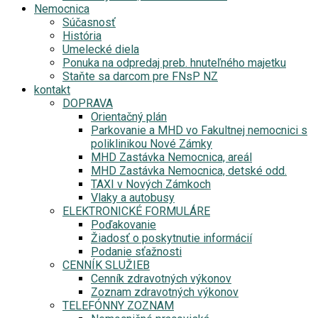
Nemocnica
Súčasnosť
História
Umelecké diela
Ponuka na odpredaj preb. hnuteľného majetku
Staňte sa darcom pre FNsP NZ
kontakt
DOPRAVA
Orientačný plán
Parkovanie a MHD vo Fakultnej nemocnici s
poliklinikou Nové Zámky
MHD Zastávka Nemocnica, areál
MHD Zastávka Nemocnica, detské odd.
TAXI v Nových Zámkoch
Vlaky a autobusy
ELEKTRONICKÉ FORMULÁRE
Poďakovanie
Žiadosť o poskytnutie informácií
Podanie sťažnosti
CENNÍK SLUŽIEB
Cenník zdravotných výkonov
Zoznam zdravotných výkonov
TELEFÓNNY ZOZNAM