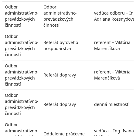
Odbor
Odbor
administratívno-
administratívno-
vedúca odboru – Ing
prevádzkových
prevádzkových
Adriana Rozsnyóová
činností
činností
Odbor
administratívno-
Referát bytového
referent – Viktória
prevádzkových
hospodárstva
Marenčíková
činností
Odbor
administratívno-
referent – Viktória
Referát dopravy
prevádzkových
Marenčíková
činností
Odbor
administratívno-
Referát dopravy
denná miestnosť
prevádzkových
činností
Odbor
administratívno-
vedúca – Ing. Ivana
Oddelenie práčovne