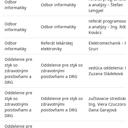
Odbor
Odbor informatiky
a analýzy – Štefan
informatiky
Lengyel
referát programova
Odbor
Odbor informatiky
a analýzy – Ing. Rób
informatiky
Kovács
Odbor
Referát lekárskej
Elektromechanik – P
informatiky
elektroniky
Szuri
Oddelenie pre
styk so
Oddelenie pre styk so
vedúca oddelenia: M
zdravotnými
zdravotnými
Zuzana Sládeková
poisťovňami a
poisťovňami a DRG
DRG
Oddelenie pre
styk so
Oddelenie pre styk so
zučtovacie stredisko
zdravotnými
zdravotnými
Ing. Viera Czuczorov
poisťovňami a
poisťovňami a DRG
Dana Garajová
DRG
Oddelenie pre