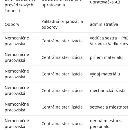
upratovačka AB
prevádzkových
upratovania
činností
Základná organizácia
Odbory
administratíva
odborov
Nemocničné
vedúca sestra – PhDr
Centrálna sterilizácia
pracoviská
Veronika Vadkertiov
Nemocničné
Centrálna sterilizácia
príjem materiálu
pracoviská
Nemocničné
Centrálna sterilizácia
výdaj materiálu
pracoviská
Nemocničné
Centrálna sterilizácia
mechanická očista
pracoviská
Nemocničné
Centrálna sterilizácia
setovacia miestnosť
pracoviská
Nemocničné
denná miestnosť
Centrálna sterilizácia
pracoviská
personálu