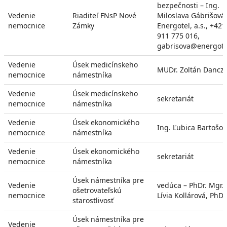
bezpečnosti – Ing.
Vedenie
Riaditeľ FNsP Nové
Miloslava Gábrišová,
nemocnice
Zámky
Energotel, a.s., +421
911 775 016,
gabrisova@energote
Vedenie
Úsek medicínskeho
MUDr. Zoltán Danczi
nemocnice
námestníka
Vedenie
Úsek medicínskeho
sekretariát
nemocnice
námestníka
Vedenie
Úsek ekonomického
Ing. Ľubica Bartošo
nemocnice
námestníka
Vedenie
Úsek ekonomického
sekretariát
nemocnice
námestníka
Úsek námestníka pre
Vedenie
vedúca – PhDr. Mgr.
ošetrovateľskú
nemocnice
Lívia Kollárová, PhD.
starostlivosť
Úsek námestníka pre
Vedenie