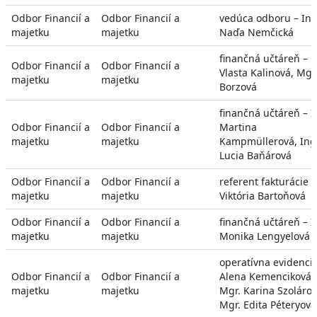
Odbor Financií a
Odbor Financií a
vedúca odboru – Ing
majetku
majetku
Naďa Nemčická
finančná učtáreň –
Odbor Financií a
Odbor Financií a
Vlasta Kalinová, Mgr
majetku
majetku
Borzová
finančná učtáreň – I
Odbor Financií a
Odbor Financií a
Martina
majetku
majetku
Kampmüllerová, Ing
Lucia Baňárová
Odbor Financií a
Odbor Financií a
referent fakturácie –
majetku
majetku
Viktória Bartoňová
Odbor Financií a
Odbor Financií a
finančná učtáreň – I
majetku
majetku
Monika Lengyelová
operatívna evidencia
Odbor Financií a
Odbor Financií a
Alena Kemenciková,
majetku
majetku
Mgr. Karina Szolárov
Mgr. Edita Péteryová