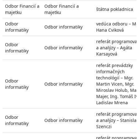
Odbor Financií a
Odbor Financií a
štátna pokladnica
majetku
majetku
Odbor
vedúca odboru – Mg
Odbor informatiky
informatiky
Hana Cviková
referát programova
Odbor
Odbor informatiky
a analýzy – Agáta
informatiky
Karsayová
referát prevádzky
informačných
technológií – Mgr.
Odbor
Odbor informatiky
Martin Vicen, Mgr.
informatiky
Miroslav Holub, Mar
Majer, Ing. Tomáš Iv
Ladislav Mrena
referát programova
Odbor
Odbor informatiky
a analýzy – Stanislav
informatiky
Szenczi
referát programova