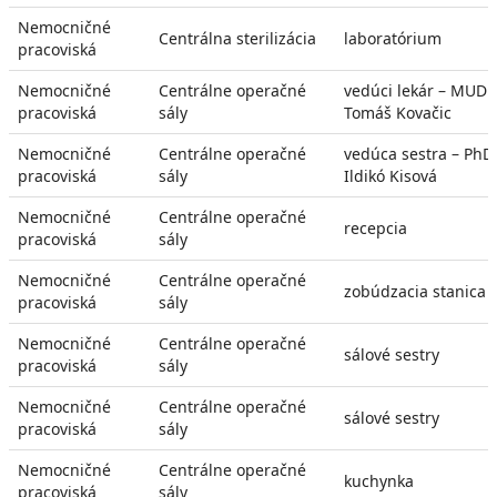
Nemocničné
Centrálna sterilizácia
laboratórium
pracoviská
Nemocničné
Centrálne operačné
vedúci lekár – MUDr.
pracoviská
sály
Tomáš Kovačic
Nemocničné
Centrálne operačné
vedúca sestra – PhDr
pracoviská
sály
Ildikó Kisová
Nemocničné
Centrálne operačné
recepcia
pracoviská
sály
Nemocničné
Centrálne operačné
zobúdzacia stanica
pracoviská
sály
Nemocničné
Centrálne operačné
sálové sestry
pracoviská
sály
Nemocničné
Centrálne operačné
sálové sestry
pracoviská
sály
Nemocničné
Centrálne operačné
kuchynka
pracoviská
sály