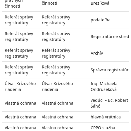
právnych
činností
Brezíková
činností
Referát správy
Referát správy
podateľňa
registratúry
registratúry
Referát správy
Referát správy
Registratúrne stredi
registratúry
registratúry
Referát správy
Referát správy
Archív
registratúry
registratúry
Referát správy
Referát správy
Správca registratúry
registratúry
registratúry
Útvar Krízového
Útvar Krízového
Ing. Michaela
riadenia
riadenia
Ondrušeková
vedúci – Bc. Robert
Vlastná ochrana
Vlastná ochrana
Šáhó
Vlastná ochrana
Vlastná ochrana
hlavná vrátnica
Vlastná ochrana
Vlastná ochrana
CPPO služba