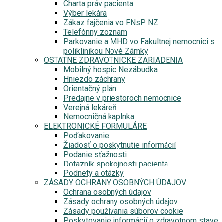
Charta práv pacienta
Výber lekára
Zákaz fajčenia vo FNsP NZ
Telefónny zoznam
Parkovanie a MHD vo Fakultnej nemocnici s
poliklinikou Nové Zámky
OSTATNÉ ZDRAVOTNÍCKE ZARIADENIA
Mobilný hospic Nezábudka
Hniezdo záchrany
Orientačný plán
Predajne v priestoroch nemocnice
Verejná lekáreň
Nemocničná kaplnka
ELEKTRONICKÉ FORMULÁRE
Poďakovanie
Žiadosť o poskytnutie informácií
Podanie sťažnosti
Dotazník spokojnosti pacienta
Podnety a otázky
ZÁSADY OCHRANY OSOBNÝCH ÚDAJOV
Ochrana osobných údajov
Zásady ochrany osobných údajov
Zásady používania súborov cookie
Poskytovanie informácií o zdravotnom stave