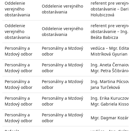
Oddelenie
referent pre verejné
Oddelenie verejného
verejného
obstarávanie – Dari
obstarávania
obstarávania
Holubiczová
Oddelenie
referent pre verejné
Oddelenie verejného
verejného
obstarávanie – Ing.
obstarávania
obstarávania
Beáta Babicza
Personálny a
Personálny a Mzdový
vedúca – Mgr. Edita
Mzdový odbor
odbor
Mistríková Gyurian
Personálny a
Personálny a Mzdový
Ing. Aneta Černaiov
Mzdový odbor
odbor
Mgr. Petra Ščibránio
Personálny a
Personálny a Mzdový
Ing. Martina Pócsov
Mzdový odbor
odbor
Jana Turčeková
Personálny a
Personálny a Mzdový
Ing. Erika Kuruczová
Mzdový odbor
odbor
Mgr. Gabriela Kisso
Personálny a
Personálny a Mzdový
Mgr. Dagmar Kozáro
Mzdový odbor
odbor