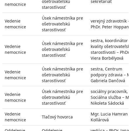
ošetrovateľskú
sekretariát
nemocnice
starostlivosť
Úsek námestníka pre
Vedenie
verejný zdravotník –
ošetrovateľskú
nemocnice
PhDr. Peter Hoppan
starostlivosť
sestra, koordinátor
Úsek námestníka pre
Vedenie
kvality ošetrovateľsk
ošetrovateľskú
nemocnice
starostlivosti – PhDr.
starostlivosť
Viera Borbélyová
Úsek námestníka pre
sestra, Centrum
Vedenie
ošetrovateľskú
podpory zdravia – M
nemocnice
starostlivosť
Gabriela Dančová
Úsek námestníka pre
sociálny pracovník,
Vedenie
ošetrovateľskú
Sociálna služba – Mg
nemocnice
starostlivosť
Nikoleta Sádocká
Vedenie
Mgr. Lucia Hamran
Tlačový hovorca
nemocnice
Kollárová
Oddelenie
Oddelenie
vedúca – PhDr. Jana