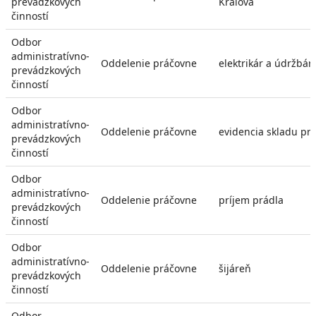
prevádzkových
Kráľová
činností
Odbor
administratívno-
Oddelenie práčovne
elektrikár a údržbár
prevádzkových
činností
Odbor
administratívno-
Oddelenie práčovne
evidencia skladu pr
prevádzkových
činností
Odbor
administratívno-
Oddelenie práčovne
príjem prádla
prevádzkových
činností
Odbor
administratívno-
Oddelenie práčovne
šijáreň
prevádzkových
činností
Odbor