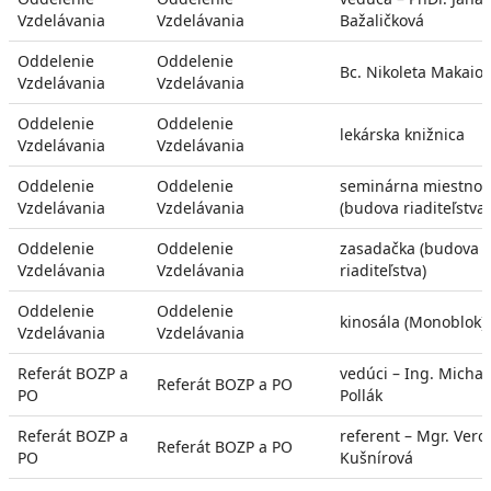
Vzdelávania
Vzdelávania
Bažaličková
Oddelenie
Oddelenie
Bc. Nikoleta Makaio
Vzdelávania
Vzdelávania
Oddelenie
Oddelenie
lekárska knižnica
Vzdelávania
Vzdelávania
Oddelenie
Oddelenie
seminárna miestnos
Vzdelávania
Vzdelávania
(budova riaditeľstva)
Oddelenie
Oddelenie
zasadačka (budova
Vzdelávania
Vzdelávania
riaditeľstva)
Oddelenie
Oddelenie
kinosála (Monoblok)
Vzdelávania
Vzdelávania
Referát BOZP a
vedúci – Ing. Michal
Referát BOZP a PO
PO
Pollák
Referát BOZP a
referent – Mgr. Vero
Referát BOZP a PO
PO
Kušnírová