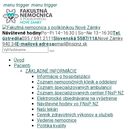
menu trigger
menu trigger
Návštevné hodiny
Po–Pi 14–16:30 | So–Ne 13–16:30
Tel.
ústredňa
035 / 691 2111
Slovenská 5587/11A
Nové Zámky
940 34
E-mailová adresa
email@nspnz.sk
Úvod
Pacienti
ZÁKLADNÉ INFORMÁCIE
Informácie o hospitalizácii
Zoznam nemocničných kliník a oddelení
Zoznam špecializovaných ambulancií
Zoznam špecializovaných centier FNsP NZ
Elektronické objednávanie na vyšetrenie
Návštevné hodiny vo FNsP NZ
Naši lekári
Cenník zdravotných výkonov a služieb
Vedenie nemocnice
Politika kvality