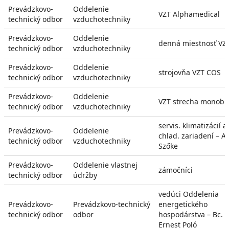
Prevádzkovo-
Oddelenie
VZT Alphamedical
technický odbor
vzduchotechniky
Prevádzkovo-
Oddelenie
denná miestnosť VZ
technický odbor
vzduchotechniky
Prevádzkovo-
Oddelenie
strojovňa VZT COS
technický odbor
vzduchotechniky
Prevádzkovo-
Oddelenie
VZT strecha monobl
technický odbor
vzduchotechniky
servis. klimatizácií a
Prevádzkovo-
Oddelenie
chlad. zariadení – At
technický odbor
vzduchotechniky
Szőke
Prevádzkovo-
Oddelenie vlastnej
zámočníci
technický odbor
údržby
vedúci Oddelenia
Prevádzkovo-
Prevádzkovo-technický
energetického
technický odbor
odbor
hospodárstva – Bc.
Ernest Poló