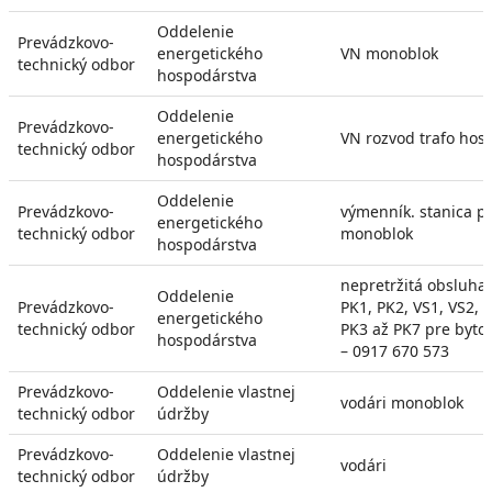
Oddelenie
Prevádzkovo-
energetického
VN monoblok
technický odbor
hospodárstva
Oddelenie
Prevádzkovo-
energetického
VN rozvod trafo hos
technický odbor
hospodárstva
Oddelenie
Prevádzkovo-
výmenník. stanica p
energetického
technický odbor
monoblok
hospodárstva
nepretržitá obsluha
Oddelenie
Prevádzkovo-
PK1, PK2, VS1, VS2, a
energetického
technický odbor
PK3 až PK7 pre byto
hospodárstva
– 0917 670 573
Prevádzkovo-
Oddelenie vlastnej
vodári monoblok
technický odbor
údržby
Prevádzkovo-
Oddelenie vlastnej
vodári
technický odbor
údržby