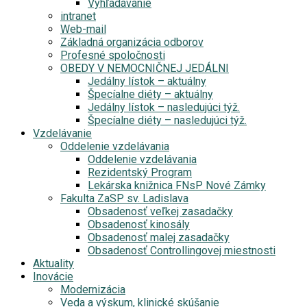
Vyhľadávanie
intranet
Web-mail
Základná organizácia odborov
Profesné spoločnosti
OBEDY V NEMOCNIČNEJ JEDÁLNI
Jedálny lístok – aktuálny
Špecíalne diéty – aktuálny
Jedálny lístok – nasledujúci týž.
Špecíalne diéty – nasledujúci týž.
Vzdelávanie
Oddelenie vzdelávania
Oddelenie vzdelávania
Rezidentský Program
Lekárska knižnica FNsP Nové Zámky
Fakulta ZaSP sv. Ladislava
Obsadenosť veľkej zasadačky
Obsadenosť kinosály
Obsadenosť malej zasadačky
Obsadenosť Controllingovej miestnosti
Aktuality
Inovácie
Modernizácia
Veda a výskum, klinické skúšanie