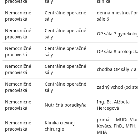
pracoviská
sály
klinika
Nemocničné
Centrálne operačné
denná miestnosť pri
pracoviská
sály
sále 6
Nemocničné
Centrálne operačné
OP sála 7 gynekolog
pracoviská
sály
Nemocničné
Centrálne operačné
OP sála 8 urologická
pracoviská
sály
Nemocničné
Centrálne operačné
chodba OP sály 7 a 
pracoviská
sály
Nemocničné
Centrálne operačné
zadný vchod (od ster
pracoviská
sály
Nemocničné
Ing. Bc. Alžbeta
Nutričná poradkyňa
pracoviská
Hercegová
primár – MUDr. Vlad
Nemocničné
Klinika cievnej
Kovács, PhD., MPH,
pracoviská
chirurgie
MHA