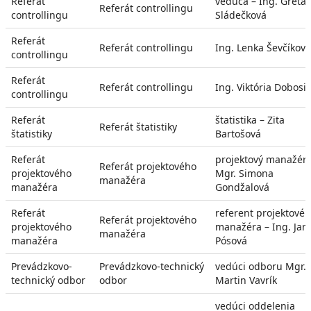
Referát
vedúca – Ing. Gréta
Referát controllingu
controllingu
Sládečková
Referát
Referát controllingu
Ing. Lenka Ševčíková
controllingu
Referát
Referát controllingu
Ing. Viktória Dobosi
controllingu
Referát
štatistika – Zita
Referát štatistiky
štatistiky
Bartošová
Referát
projektový manažér 
Referát projektového
projektového
Mgr. Simona
manažéra
manažéra
Gondžalová
Referát
referent projektové
Referát projektového
projektového
manažéra – Ing. Jan
manažéra
manažéra
Pósová
Prevádzkovo-
Prevádzkovo-technický
vedúci odboru Mgr.
technický odbor
odbor
Martin Vavrík
vedúci oddelenia