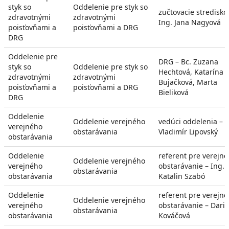
styk so
Oddelenie pre styk so
zučtovacie stredisko
zdravotnými
zdravotnými
Ing. Jana Nagyová
poisťovňami a
poisťovňami a DRG
DRG
Oddelenie pre
DRG – Bc. Zuzana
styk so
Oddelenie pre styk so
Hechtová, Katarína
zdravotnými
zdravotnými
Bujačková, Marta
poisťovňami a
poisťovňami a DRG
Bieliková
DRG
Oddelenie
Oddelenie verejného
vedúci oddelenia – I
verejného
obstarávania
Vladimír Lipovský
obstarávania
Oddelenie
referent pre verejné
Oddelenie verejného
verejného
obstarávanie – Ing.
obstarávania
obstarávania
Katalin Szabó
Oddelenie
referent pre verejné
Oddelenie verejného
verejného
obstarávanie – Dari
obstarávania
obstarávania
Kováčová