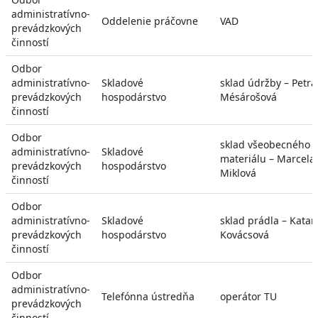
administratívno-
Oddelenie práčovne
VAD
prevádzkových
činností
Odbor
administratívno-
Skladové
sklad údržby – Petra
prevádzkových
hospodárstvo
Mésárošová
činností
Odbor
sklad všeobecného
administratívno-
Skladové
materiálu – Marcela
prevádzkových
hospodárstvo
Miklová
činností
Odbor
administratívno-
Skladové
sklad prádla – Katar
prevádzkových
hospodárstvo
Kovácsová
činností
Odbor
administratívno-
Telefónna ústredňa
operátor TU
prevádzkových
činností