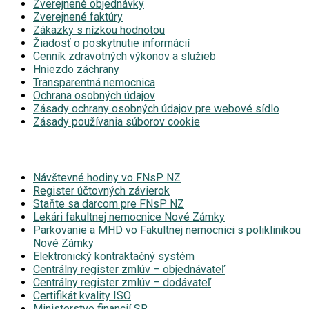
Zverejnené objednávky
Zverejnené faktúry
Zákazky s nízkou hodnotou
Žiadosť o poskytnutie informácií
Cenník zdravotných výkonov a služieb
Hniezdo záchrany
Transparentná nemocnica
Ochrana osobných údajov
Zásady ochrany osobných údajov pre webové sídlo
Zásady používania súborov cookie
Návštevné hodiny vo FNsP NZ
Register účtovných závierok
Staňte sa darcom pre FNsP NZ
Lekári fakultnej nemocnice Nové Zámky
Parkovanie a MHD vo Fakultnej nemocnici s poliklinikou
Nové Zámky
Elektronický kontraktačný systém
Centrálny register zmlúv – objednávateľ
Centrálny register zmlúv – dodávateľ
Certifikát kvality ISO
Ministerstvo financií SR