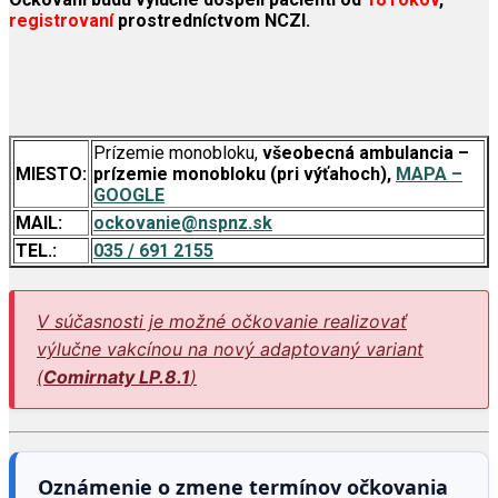
registrovaní
prostredníctvom NCZI.
Prízemie monobloku,
všeobecná ambulancia –
MIESTO:
prízemie monobloku (pri výťahoch)
,
MAPA –
GOOGLE
MAIL:
ockovanie@nspnz.sk
TEL.:
035 / 691 2155
V súčasnosti je možné očkovanie realizovať
výlučne vakcínou na nový adaptovaný variant
(
Comirnaty LP.8.1
)
Oznámenie o zmene termínov očkovania