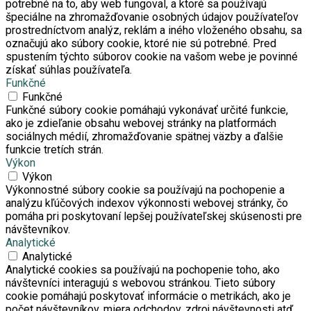
potrebné na to, aby web fungoval, a ktoré sa používajú
špeciálne na zhromažďovanie osobných údajov používateľov
prostredníctvom analýz, reklám a iného vloženého obsahu, sa
označujú ako súbory cookie, ktoré nie sú potrebné. Pred
spustením týchto súborov cookie na vašom webe je povinné
získať súhlas používateľa.
Funkčné
Funkčné
Funkčné súbory cookie pomáhajú vykonávať určité funkcie,
ako je zdieľanie obsahu webovej stránky na platformách
sociálnych médií, zhromažďovanie spätnej väzby a ďalšie
funkcie tretích strán.
Výkon
Výkon
Výkonnostné súbory cookie sa používajú na pochopenie a
analýzu kľúčových indexov výkonnosti webovej stránky, čo
pomáha pri poskytovaní lepšej používateľskej skúsenosti pre
návštevníkov.
Analytické
Analytické
Analytické cookies sa používajú na pochopenie toho, ako
návštevníci interagujú s webovou stránkou. Tieto súbory
cookie pomáhajú poskytovať informácie o metrikách, ako je
počet návštevníkov, miera odchodov, zdroj návštevnosti atď.