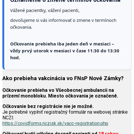
Vážené pacientky, vážení pacienti,
dovoľujeme si vás informovať o zmene v termínoch
očkovania.
Očkovanie prebieha iba jeden deň v mesiaci –
vždy prvý utorok v mesiaci v čase 11:30 do 13:30
hod.
Ako prebieha vakcinácia vo FNsP Nové Zámky?
Očkovanie prebieha vo Všeobecnej ambulancii na
prízemí monobloku. Miesto očkovania je označené.
Očkovanie bez registrácie nie je možné.
Je potrebné vyplniť registračný formulár na webovej stránke
NCZI:
https://covidforms.nczisk.sk/vacc-registration.php
Očkovaní budú výlučne dospelí pacienti od
18 rokov
,