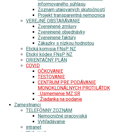
informovaného súhlasu
Zoznam utajovaných skutočností
Projekt transparentná nemocnica
VEREJNÉ OBSTARÁVANIE
Zverejnené zmluvy
Zverejnené objednávky
Zverejnené faktúry
Zákazky s nízkou hodnotou
Etická komisia FNsP NZ
Etický kódex FNsP NZ
ORIENTAČNÝ PLÁN
COVID
OČKOVANIE
TESTOVANIE
CENTRUM PRE PODÁVANIE
MONOKLONÁLNYCH PROTILÁTOK
Usmernenie MZ SR
Žiadanka na podanie
Zamestnanci
TELEFÓNNY ZOZNAM
Nemocničné pracoviská
Vyhľadávanie
intranet