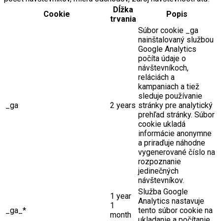
Dĺžka
Cookie
Popis
trvania
Súbor cookie _ga
nainštalovaný službou
Google Analytics
počíta údaje o
návštevníkoch,
reláciách a
kampaniach a tiež
sleduje používanie
_ga
2 years
stránky pre analytický
prehľad stránky. Súbor
cookie ukladá
informácie anonymne
a priraďuje náhodne
vygenerované číslo na
rozpoznanie
jedinečných
návštevníkov.
Služba Google
1 year
Analytics nastavuje
1
_ga_*
tento súbor cookie na
month
ukladanie a počítanie