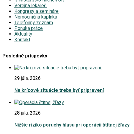
Verejná lekáreň
Kongresy a semináre
Nemocničná kaplnka
Telefónny zoznam
Ponuka práce
Aktuality
Kontakt
Posledné príspevky
29 júla, 2026
Na krízové situácie treba byť pripravení
28 júla, 2026
Nižšie riziko poruchy hlasu pri operácii štítnej žľazy