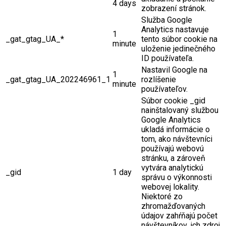
4 days
zobrazení stránok.
Služba Google
Analytics nastavuje
1
_gat_gtag_UA_*
tento súbor cookie na
minute
uloženie jedinečného
ID používateľa.
Nastavil Google na
1
_gat_gtag_UA_202246961_1
rozlíšenie
minute
používateľov.
Súbor cookie _gid
nainštalovaný službou
Google Analytics
ukladá informácie o
tom, ako návštevníci
používajú webovú
stránku, a zároveň
vytvára analytickú
_gid
1 day
správu o výkonnosti
webovej lokality.
Niektoré zo
zhromažďovaných
údajov zahŕňajú počet
návštevníkov, ich zdroj