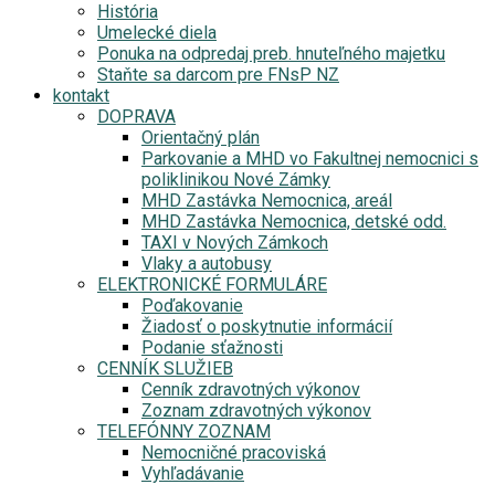
História
Umelecké diela
Ponuka na odpredaj preb. hnuteľného majetku
Staňte sa darcom pre FNsP NZ
kontakt
DOPRAVA
Orientačný plán
Parkovanie a MHD vo Fakultnej nemocnici s
poliklinikou Nové Zámky
MHD Zastávka Nemocnica, areál
MHD Zastávka Nemocnica, detské odd.
TAXI v Nových Zámkoch
Vlaky a autobusy
ELEKTRONICKÉ FORMULÁRE
Poďakovanie
Žiadosť o poskytnutie informácií
Podanie sťažnosti
CENNÍK SLUŽIEB
Cenník zdravotných výkonov
Zoznam zdravotných výkonov
TELEFÓNNY ZOZNAM
Nemocničné pracoviská
Vyhľadávanie