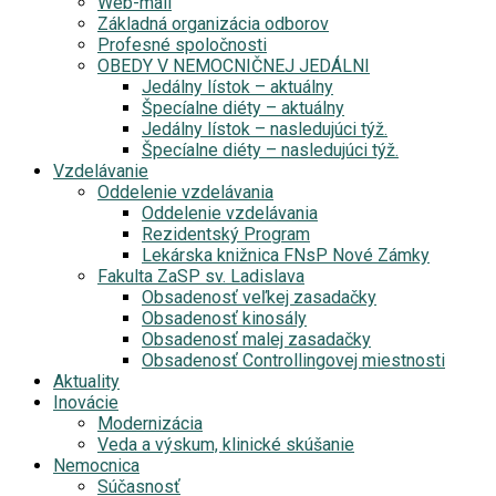
Web-mail
Základná organizácia odborov
Profesné spoločnosti
OBEDY V NEMOCNIČNEJ JEDÁLNI
Jedálny lístok – aktuálny
Špecíalne diéty – aktuálny
Jedálny lístok – nasledujúci týž.
Špecíalne diéty – nasledujúci týž.
Vzdelávanie
Oddelenie vzdelávania
Oddelenie vzdelávania
Rezidentský Program
Lekárska knižnica FNsP Nové Zámky
Fakulta ZaSP sv. Ladislava
Obsadenosť veľkej zasadačky
Obsadenosť kinosály
Obsadenosť malej zasadačky
Obsadenosť Controllingovej miestnosti
Aktuality
Inovácie
Modernizácia
Veda a výskum, klinické skúšanie
Nemocnica
Súčasnosť