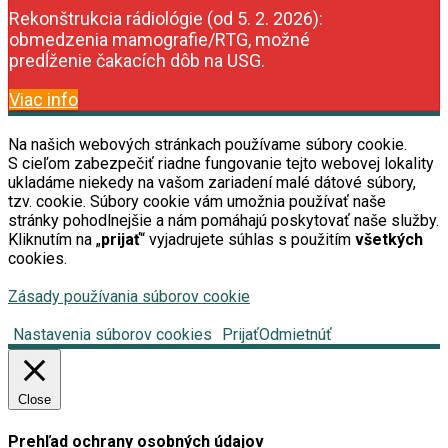
Rekonštrukcia rádiológie (od 5. 2. 2026):
obmedzenia mamografie/RTG, možné
predĺženie čakacích dôb na USG.
Viac info
Na našich webových stránkach používame súbory cookie.
S cieľom zabezpečiť riadne fungovanie tejto webovej lokality
ukladáme niekedy na vašom zariadení malé dátové súbory,
tzv. cookie. Súbory cookie vám umožnia používať naše
stránky pohodlnejšie a nám pomáhajú poskytovať naše služby.
Kliknutím na „
prijať
“ vyjadrujete súhlas s použitím
všetkých
cookies.
Zásady používania súborov cookie
Nastavenia súborov cookies
Prijať
Odmietnúť
Close
Prehľad ochrany osobných údajov