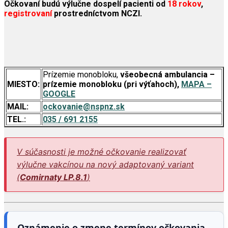
Očkovaní budú výlučne dospelí pacienti od
18 rokov
,
registrovaní
prostredníctvom NCZI.
Prízemie monobloku,
všeobecná ambulancia –
MIESTO:
prízemie monobloku (pri výťahoch)
,
MAPA –
GOOGLE
MAIL:
ockovanie@nspnz.sk
TEL.:
035 / 691 2155
V súčasnosti je možné očkovanie realizovať
výlučne vakcínou na nový adaptovaný variant
(
Comirnaty LP.8.1
)
Oznámenie o zmene termínov očkovania