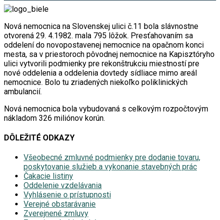
Nová nemocnica na Slovenskej ulici č.11 bola slávnostne
otvorená 29. 4.1982. mala 795 lôžok. Presťahovaním sa
oddelení do novopostavenej nemocnice na opačnom konci
mesta, sa v priestoroch pôvodnej nemocnice na Kapisztóryho
ulici vytvorili podmienky pre rekonštrukciu miestností pre
nové oddelenia a oddelenia dovtedy sídliace mimo areál
nemocnice. Bolo tu zriadených niekoľko poliklinických
ambulancií.
Nová nemocnica bola vybudovaná s celkovým rozpočtovým
nákladom 326 miliónov korún.
DÔLEŽITÉ ODKAZY
Všeobecné zmluvné podmienky pre dodanie tovaru,
poskytovanie služieb a vykonanie stavebných prác
Čakacie listiny
Oddelenie vzdelávania
Vyhlásenie o prístupnosti
Verejné obstarávanie
Zverejnené zmluvy