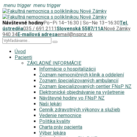
menu trigger
menu trigger
Návštevné hodiny
Po–Pi 14–16:30 | So–Ne 13–16:30
Tel.
ústredňa
035 / 691 2111
Slovenská 5587/11A
Nové Zámky
940 34
E-mailová adresa
email@nspnz.sk
Úvod
Pacienti
ZÁKLADNÉ INFORMÁCIE
Informácie o hospitalizácii
Zoznam nemocničných kliník a oddelení
Zoznam špecializovaných ambulancií
Zoznam špecializovaných centier FNsP NZ
Elektronické objednávanie na vyšetrenie
Návštevné hodiny vo FNsP NZ
Naši lekári
Cenník zdravotných výkonov a služieb
Vedenie nemocnice
Politika kvality
Charta práv pacienta
Výber lekára