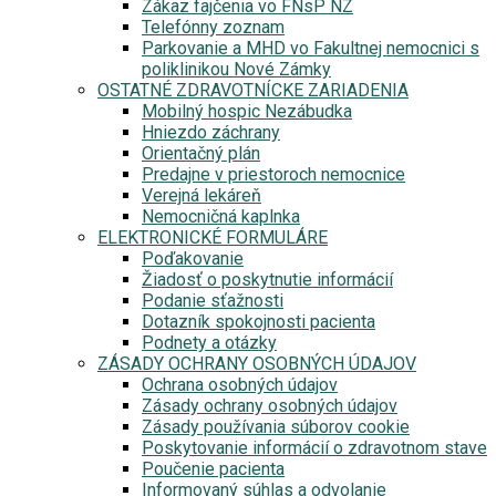
Zákaz fajčenia vo FNsP NZ
Telefónny zoznam
Parkovanie a MHD vo Fakultnej nemocnici s
poliklinikou Nové Zámky
OSTATNÉ ZDRAVOTNÍCKE ZARIADENIA
Mobilný hospic Nezábudka
Hniezdo záchrany
Orientačný plán
Predajne v priestoroch nemocnice
Verejná lekáreň
Nemocničná kaplnka
ELEKTRONICKÉ FORMULÁRE
Poďakovanie
Žiadosť o poskytnutie informácií
Podanie sťažnosti
Dotazník spokojnosti pacienta
Podnety a otázky
ZÁSADY OCHRANY OSOBNÝCH ÚDAJOV
Ochrana osobných údajov
Zásady ochrany osobných údajov
Zásady používania súborov cookie
Poskytovanie informácií o zdravotnom stave
Poučenie pacienta
Informovaný súhlas a odvolanie