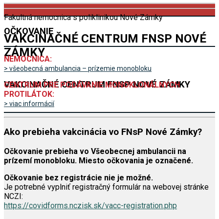
Fakultná nemocnica s poliklinikou Nové Zámky
OČKOVANIE
VAKCINAČNÉ CENTRUM FNSP NOVÉ
ZÁMKY
NEMOCNICA:
> všeobecná ambulancia – prízemie monobloku
VAKCINAČNÉ CENTRUM FNSP NOVÉ ZÁMKY
CENTRUM PRE PODÁVANIE MONOKLONÁLNYCH
PROTILÁTOK:
> viac informácií
Ako prebieha vakcinácia vo FNsP Nové Zámky?
Očkovanie prebieha vo Všeobecnej ambulancii na
prízemí monobloku. Miesto očkovania je označené.
Očkovanie bez registrácie nie je možné.
Je potrebné vyplniť registračný formulár na webovej stránke
NCZI:
https://covidforms.nczisk.sk/vacc-registration.php