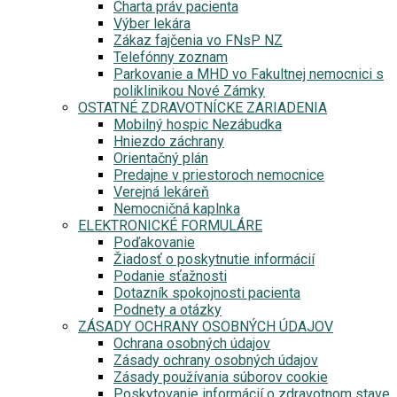
Charta práv pacienta
Výber lekára
Zákaz fajčenia vo FNsP NZ
Telefónny zoznam
Parkovanie a MHD vo Fakultnej nemocnici s
poliklinikou Nové Zámky
OSTATNÉ ZDRAVOTNÍCKE ZARIADENIA
Mobilný hospic Nezábudka
Hniezdo záchrany
Orientačný plán
Predajne v priestoroch nemocnice
Verejná lekáreň
Nemocničná kaplnka
ELEKTRONICKÉ FORMULÁRE
Poďakovanie
Žiadosť o poskytnutie informácií
Podanie sťažnosti
Dotazník spokojnosti pacienta
Podnety a otázky
ZÁSADY OCHRANY OSOBNÝCH ÚDAJOV
Ochrana osobných údajov
Zásady ochrany osobných údajov
Zásady používania súborov cookie
Poskytovanie informácií o zdravotnom stave