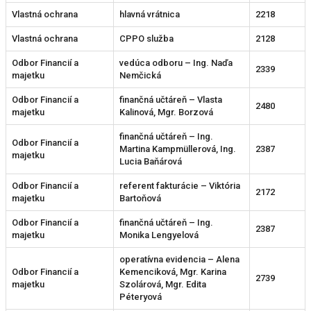
Vlastná ochrana
hlavná vrátnica
2218
Vlastná ochrana
CPPO služba
2128
Odbor Financií a
vedúca odboru – Ing. Naďa
2339
majetku
Nemčická
Odbor Financií a
finančná učtáreň – Vlasta
2480
majetku
Kalinová, Mgr. Borzová
finančná učtáreň – Ing.
Odbor Financií a
Martina Kampmüllerová, Ing.
2387
majetku
Lucia Baňárová
Odbor Financií a
referent fakturácie – Viktória
2172
majetku
Bartoňová
Odbor Financií a
finančná učtáreň – Ing.
2387
majetku
Monika Lengyelová
operatívna evidencia – Alena
Odbor Financií a
Kemenciková, Mgr. Karina
2739
majetku
Szolárová, Mgr. Edita
Péteryová