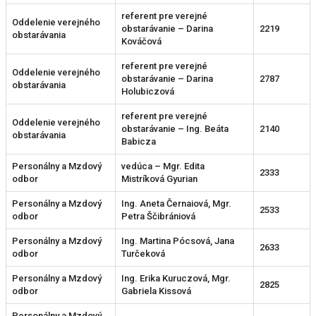
referent pre verejné
Oddelenie verejného
obstarávanie – Darina
2219
obstarávania
Kováčová
referent pre verejné
Oddelenie verejného
obstarávanie – Darina
2787
obstarávania
Holubiczová
referent pre verejné
Oddelenie verejného
obstarávanie – Ing. Beáta
2140
obstarávania
Babicza
Personálny a Mzdový
vedúca – Mgr. Edita
2333
odbor
Mistríková Gyurian
Personálny a Mzdový
Ing. Aneta Černaiová, Mgr.
2533
odbor
Petra Ščibrániová
Personálny a Mzdový
Ing. Martina Pócsová, Jana
2633
odbor
Turčeková
Personálny a Mzdový
Ing. Erika Kuruczová, Mgr.
2825
odbor
Gabriela Kissová
Personálny a Mzdový