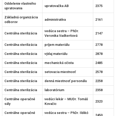
Oddelenie vlastného
upratovačka AB
2375
upratovania
Základná organizácia
administratíva
2161
odborov
vedúca sestra – PhDr.
Centrálna sterilizácia
2147
Veronika Vadkertiová
Centrálna sterilizácia
príjem materiálu
2778
Centrálna sterilizácia
výdaj materiálu
2878
Centrálna sterilizácia
mechanická očista
2485
Centrálna sterilizácia
setovacia miestnosť
2578
Centrálna sterilizácia
denná miestnosť personálu
2258
Centrálna sterilizácia
laboratórium
2358
Centrálne operačné
vedúci lekár – MUDr. Tomáš
2323
sály
Kovačic
Centrálne operačné
vedúca sestra – PhDr. Ildikó
2450