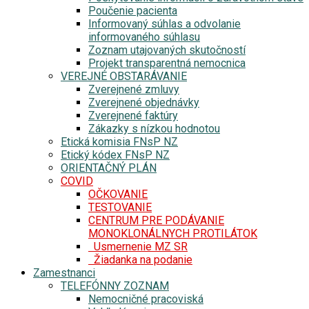
Poučenie pacienta
Informovaný súhlas a odvolanie
informovaného súhlasu
Zoznam utajovaných skutočností
Projekt transparentná nemocnica
VEREJNÉ OBSTARÁVANIE
Zverejnené zmluvy
Zverejnené objednávky
Zverejnené faktúry
Zákazky s nízkou hodnotou
Etická komisia FNsP NZ
Etický kódex FNsP NZ
ORIENTAČNÝ PLÁN
COVID
OČKOVANIE
TESTOVANIE
CENTRUM PRE PODÁVANIE
MONOKLONÁLNYCH PROTILÁTOK
Usmernenie MZ SR
Žiadanka na podanie
Zamestnanci
TELEFÓNNY ZOZNAM
Nemocničné pracoviská