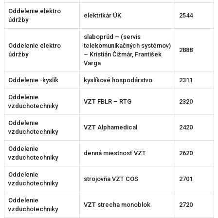
Oddelenie elektro
elektrikár ÚK
2544
údržby
slaboprúd – (servis
Oddelenie elektro
telekomunikačných systémov)
2888
údržby
– Kristián Čižmár, František
Varga
Oddelenie -kyslík
kyslíkové hospodárstvo
2311
Oddelenie
VZT FBLR – RTG
2320
vzduchotechniky
Oddelenie
VZT Alphamedical
2420
vzduchotechniky
Oddelenie
denná miestnosť VZT
2620
vzduchotechniky
Oddelenie
strojovňa VZT COS
2701
vzduchotechniky
Oddelenie
VZT strecha monoblok
2720
vzduchotechniky