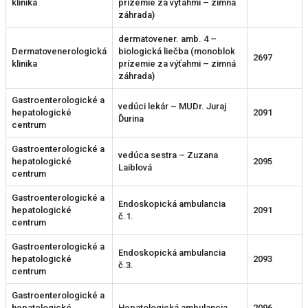
klinika
prízemie za výťahmi – zimná
záhrada)
dermatovener. amb. 4 –
Dermatovenerologická
biologická liečba (monoblok
2697
klinika
prízemie za výťahmi – zimná
záhrada)
Gastroenterologické a
vedúci lekár – MUDr. Juraj
hepatologické
2091
Ďurina
centrum
Gastroenterologické a
vedúca sestra – Zuzana
hepatologické
2095
Laiblová
centrum
Gastroenterologické a
Endoskopická ambulancia
hepatologické
2091
č.1.
centrum
Gastroenterologické a
Endoskopická ambulancia
hepatologické
2093
č.3.
centrum
Gastroenterologické a
hepatologické
Hepatologická ambulancia
2096