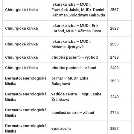
lekárska izba – MUDr.
Chirurgická klinika
František Juhás, MUDr. Daniel
2567
Habrman, Volodymyr Gabovda
lekárska izba – MUDr. Erik
Chirurgická klinika
2628
Loránd, MUDr. Kálmán Füssi
lekárska izba – MUDr.
Chirurgická klinika
2506
Miriama Ujváryová
Chirurgická klinika
chodba pacienti – východ
2488
Chirurgická klinika
chodba pacienti – západ
2499
Dermatovenerologická
primár – MUDr. Erika
2590
klinika
Baloghová
Dermatovenerologická
vedúca sestra – Mgr. Lenka
2240
klinika
Šrámková
Dermatovenerologická
staničná sestra – západ
2744
klinika
Dermatovenerologická
vyšetrovňa
2857
klinika