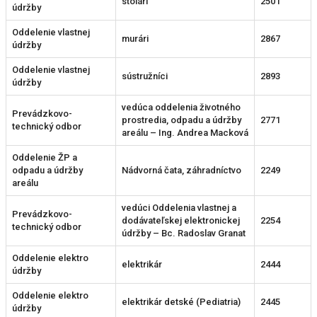
stolári
2501
údržby
Oddelenie vlastnej
murári
2867
údržby
Oddelenie vlastnej
sústružníci
2893
údržby
vedúca oddelenia životného
Prevádzkovo-
prostredia, odpadu a údržby
2771
technický odbor
areálu – Ing. Andrea Macková
Oddelenie ŽP a
odpadu a údržby
Nádvorná čata, záhradníctvo
2249
areálu
vedúci Oddelenia vlastnej a
Prevádzkovo-
dodávateľskej elektronickej
2254
technický odbor
údržby – Bc. Radoslav Granat
Oddelenie elektro
elektrikár
2444
údržby
Oddelenie elektro
elektrikár detské (Pediatria)
2445
údržby