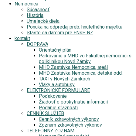
Nemocnica
Súčasnosť
História
Umelecké diela
Ponuka na odpredaj preb. hnuteľného majetku
Staňte sa darcom pre FNsP NZ
kontakt
DOPRAVA
Orientačný plán
Parkovanie a MHD vo Fakultnej nemocnici s
poliklinikou Nové Zámky
MHD Zastávka Nemocnica, areál
MHD Zastávka Nemocnica, detské odd.
TAXI v Nových Zámkoch
Vlaky a autobusy
ELEKTRONICKÉ FORMULÁRE
Poďakovanie
Žiadosť o poskytnutie informácií
Podanie sťažnosti
CENNÍK SLUŽIEB
Cenník zdravotných výkonov
Zoznam zdravotných výkonov
TELEFÓNNY ZOZNAM