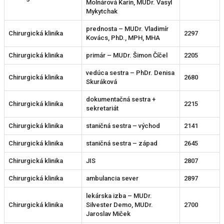
Molnárová Karin, MUDr. Vasyl
Mykytchak
prednosta – MUDr. Vladimír
Chirurgická klinika
2297
Kovács, PhD., MPH, MHA
Chirurgická klinika
primár – MUDr. Šimon Číčel
2205
vedúca sestra – PhDr. Denisa
Chirurgická klinika
2680
Skuráková
dokumentačná sestra +
Chirurgická klinika
2215
sekretariát
Chirurgická klinika
staničná sestra – východ
2141
Chirurgická klinika
staničná sestra – západ
2645
Chirurgická klinika
JIS
2807
Chirurgická klinika
ambulancia sever
2897
lekárska izba – MUDr.
Chirurgická klinika
Silvester Demo, MUDr.
2700
Jaroslav Miček