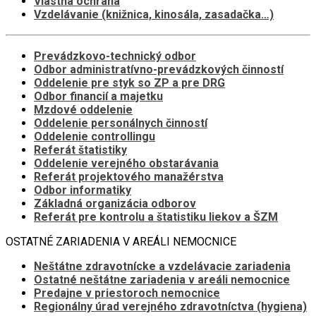
Vlastná ochrana
Vzdelávanie (knižnica, kinosála, zasadačka…)
Prevádzkovo-technický odbor
Odbor administratívno-prevádzkových činností
Oddelenie pre styk so ZP a pre DRG
Odbor financií a majetku
Mzdové oddelenie
Oddelenie personálnych činností
Oddelenie controllingu
Referát štatistiky
Oddelenie verejného obstarávania
Referát projektového manažérstva
Odbor informatiky
Základná organizácia odborov
Referát pre kontrolu a štatistiku liekov a ŠZM
OSTATNÉ ZARIADENIA V AREÁLI NEMOCNICE
Neštátne zdravotnícke a vzdelávacie zariadenia
Ostatné neštátne zariadenia v areáli nemocnice
Predajne v priestoroch nemocnice
Regionálny úrad verejného zdravotníctva (hygiena)