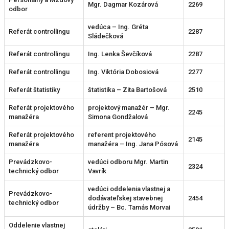
Mgr. Dagmar Kozárová
2269
odbor
vedúca – Ing. Gréta
Referát controllingu
2287
Sládečková
Referát controllingu
Ing. Lenka Ševčíková
2287
Referát controllingu
Ing. Viktória Dobosiová
2277
Referát štatistiky
štatistika – Zita Bartošová
2510
Referát projektového
projektový manažér – Mgr.
2245
manažéra
Simona Gondžalová
Referát projektového
referent projektového
2145
manažéra
manažéra – Ing. Jana Pósová
Prevádzkovo-
vedúci odboru Mgr. Martin
2324
technický odbor
Vavrík
vedúci oddelenia vlastnej a
Prevádzkovo-
dodávateľskej stavebnej
2454
technický odbor
údržby – Bc. Tamás Morvai
Oddelenie vlastnej