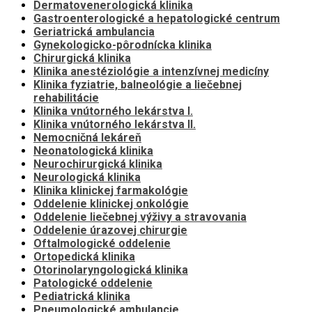
Dermatovenerologická klinika
Gastroenterologické a hepatologické centrum
Geriatrická ambulancia
Gynekologicko-pôrodnícka klinika
Chirurgická klinika
Klinika anestéziológie a intenzívnej medicíny
Klinika fyziatrie, balneológie a liečebnej
rehabilitácie
Klinika vnútorného lekárstva I.
Klinika vnútorného lekárstva II.
Nemocničná lekáreň
Neonatologická klinika
Neurochirurgická klinika
Neurologická klinika
Klinika klinickej farmakológie
Oddelenie klinickej onkológie
Oddelenie liečebnej výživy a stravovania
Oddelenie úrazovej chirurgie
Oftalmologické oddelenie
Ortopedická klinika
Otorinolaryngologická klinika
Patologické oddelenie
Pediatrická klinika
Pneumologické ambulancie