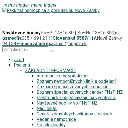
menu trigger
menu trigger
Návštevné hodiny
Po–Pi 14–16:30 | So–Ne 13–16:30
Tel.
ústredňa
035 / 691 2111
Slovenská 5587/11A
Nové Zámky
940 34
E-mailová adresa
email@nspnz.sk
Úvod
Pacienti
ZÁKLADNÉ INFORMÁCIE
Informácie o hospitalizácii
Zoznam nemocničných kliník a oddelení
Zoznam špecializovaných ambulancií
Zoznam špecializovaných centier FNsP NZ
Elektronické objednávanie na vyšetrenie
Návštevné hodiny vo FNsP NZ
Naši lekári
Cenník zdravotných výkonov a služieb
Vedenie nemocnice
Politika kvality