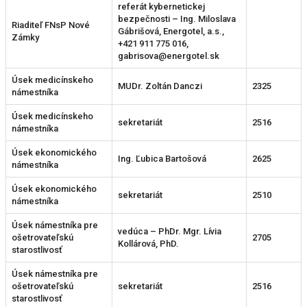
referát kybernetickej
bezpečnosti – Ing. Miloslava
Riaditeľ FNsP Nové
Gábrišová, Energotel, a.s.,
Zámky
+421 911 775 016,
gabrisova@energotel.sk
Úsek medicínskeho
MUDr. Zoltán Danczi
2325
námestníka
Úsek medicínskeho
sekretariát
2516
námestníka
Úsek ekonomického
Ing. Ľubica Bartošová
2625
námestníka
Úsek ekonomického
sekretariát
2510
námestníka
Úsek námestníka pre
vedúca – PhDr. Mgr. Lívia
ošetrovateľskú
2705
Kollárová, PhD.
starostlivosť
Úsek námestníka pre
ošetrovateľskú
sekretariát
2516
starostlivosť