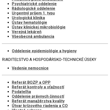
Psychiatrické oddelenie
Rádiologické oddelenie
Urgentný príjem 1. typu
Urologická klinika
Ústav hematológie
Ústav klinickej mikrobiológie
Verejná lekáreň
Všeobecná ambulancia
Oddelenie epidemiológie a hygieny
RIADITEĽSTVO A HOSPODÁRSKO-TECHNICKÉ ÚSEKY
Vedenie nemocnice
Referát BOZP a OPP
Referát kontroly a sťažností
Podateľňa
Oddelenie právnych činností
Referát manažérstva kvality
Útvar krízového riadenia a CO