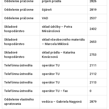
Oddelenie práčovne
príjem prádla
2826
Oddelenie práčovne
šijáreň
2819
Oddelenie práčovne
VAD
2537
Skladové
sklad údržby – Petra
2432
hospodárstvo
Mésárošová
Skladové
sklad všeobecného materiálu
2653
hospodárstvo
– Marcela Miklová
Skladové
sklad prádla – Katarína
2753
hospodárstvo
Kovácsová
Telefónna ústredňa
operátor TU
2111
Telefónna ústredňa
operátor TU
2112
Telefónna ústredňa
operátor TU
2113
Telefónna ústredňa
operátor TU – fax
0
Oddelenie vlastného
vedúca – Gabriela Nagyová
2879
upratovania