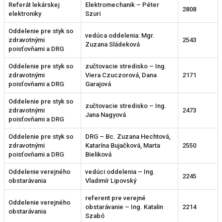
Referát lekárskej
Elektromechanik – Péter
2808
elektroniky
Szuri
Oddelenie pre styk so
vedúca oddelenia: Mgr.
zdravotnými
2543
Zuzana Sládeková
poisťovňami a DRG
Oddelenie pre styk so
zučtovacie stredisko – Ing.
zdravotnými
Viera Czuczorová, Dana
2171
poisťovňami a DRG
Garajová
Oddelenie pre styk so
zučtovacie stredisko – Ing.
zdravotnými
2473
Jana Nagyová
poisťovňami a DRG
Oddelenie pre styk so
DRG – Bc. Zuzana Hechtová,
zdravotnými
Katarína Bujačková, Marta
2550
poisťovňami a DRG
Bieliková
Oddelenie verejného
vedúci oddelenia – Ing.
2245
obstarávania
Vladimír Lipovský
referent pre verejné
Oddelenie verejného
obstarávanie – Ing. Katalin
2214
obstarávania
Szabó