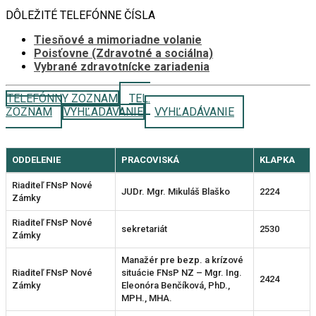
DÔLEŽITÉ TELEFÓNNE ČÍSLA
Tiesňové a mimoriadne volanie
Poisťovne (Zdravotné a sociálna)
Vybrané zdravotnícke zariadenia
TELEFÓNNY ZOZNAM
TEL.
ZOZNAM
VYHĽADÁVANIE
VYHĽADÁVANIE
ODDELENIE
PRACOVISKÁ
KLAPKA
Riaditeľ FNsP Nové
JUDr. Mgr. Mikuláš Blaško
2224
Zámky
Riaditeľ FNsP Nové
sekretariát
2530
Zámky
Manažér pre bezp. a krízové
Riaditeľ FNsP Nové
situácie FNsP NZ – Mgr. Ing.
2424
Zámky
Eleonóra Benčíková, PhD.,
MPH., MHA.