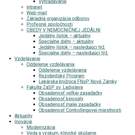
Vyhľadávanie
intranet
Web-mail
Základná organizácia odborov
Profesné spoločnosti
OBEDY V NEMOCNIČNEJ JEDÁLNI
Jedálny lístok – aktuálny
Špecíalne diéty – aktuálny
Jedálny lístok – nasledujúci týž.
Špecíalne diéty – nasledujúci týž.
Vzdelávanie
Oddelenie vzdelávania
Oddelenie vzdelávania
Rezidentský Program
Lekárska knižnica FNsP Nové Zámky
Fakulta ZaSP sv. Ladislava
Obsadenosť veľkej zasadačky
Obsadenosť kinosály
Obsadenosť malej zasadačky
Obsadenosť Controllingovej miestnosti
Aktuality
Inovácie
Modernizácia
Veda a výskum, klinické skúšanie