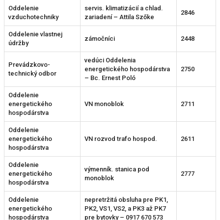
Oddelenie
servis. klimatizácií a chlad.
2846
vzduchotechniky
zariadení – Attila Szőke
Oddelenie vlastnej
zámočníci
2448
údržby
vedúci Oddelenia
Prevádzkovo-
energetického hospodárstva
2750
technický odbor
– Bc. Ernest Poló
Oddelenie
energetického
VN monoblok
2711
hospodárstva
Oddelenie
energetického
VN rozvod trafo hospod.
2611
hospodárstva
Oddelenie
výmenník. stanica pod
energetického
2777
monoblok
hospodárstva
Oddelenie
nepretržitá obsluha pre PK1,
energetického
PK2, VS1, VS2, a PK3 až PK7
hospodárstva
pre bytovky – 0917 670 573