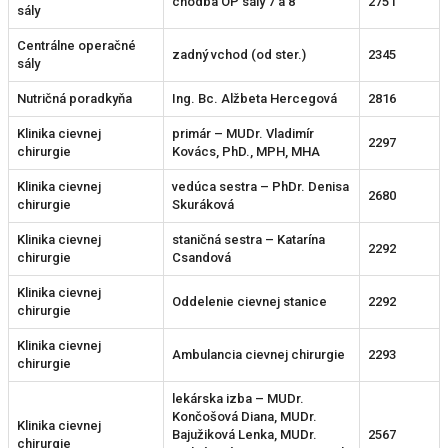
chodba OP sály 7 a 8
2751
sály
Centrálne operačné
zadný vchod (od ster.)
2345
sály
Nutričná poradkyňa
Ing. Bc. Alžbeta Hercegová
2816
Klinika cievnej
primár – MUDr. Vladimír
2297
chirurgie
Kovács, PhD., MPH, MHA
Klinika cievnej
vedúca sestra – PhDr. Denisa
2680
chirurgie
Skuráková
Klinika cievnej
staničná sestra – Katarína
2292
chirurgie
Csandová
Klinika cievnej
Oddelenie cievnej stanice
2292
chirurgie
Klinika cievnej
Ambulancia cievnej chirurgie
2293
chirurgie
lekárska izba – MUDr.
Končošová Diana, MUDr.
Klinika cievnej
Bajužiková Lenka, MUDr.
2567
chirurgie