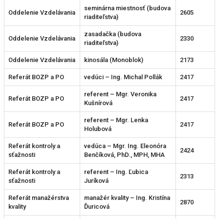
seminárna miestnosť (budova
Oddelenie Vzdelávania
2605
riaditeľstva)
zasadačka (budova
Oddelenie Vzdelávania
2330
riaditeľstva)
Oddelenie Vzdelávania
kinosála (Monoblok)
2173
Referát BOZP a PO
vedúci – Ing. Michal Pollák
2417
referent – Mgr. Veronika
Referát BOZP a PO
2417
Kušnírová
referent – Mgr. Lenka
Referát BOZP a PO
2417
Holubová
Referát kontroly a
vedúca – Mgr. Ing. Eleonóra
2424
sťažnosti
Benčíková, PhD., MPH, MHA
Referát kontroly a
referent – Ing. Ľubica
2313
sťažnosti
Juríková
Referát manažérstva
manažér kvality – Ing. Kristína
2870
kvality
Ďuricová