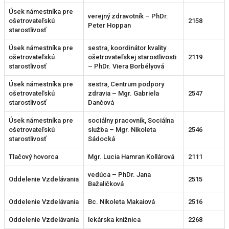
Úsek námestníka pre
verejný zdravotník – PhDr.
ošetrovateľskú
2158
Peter Hoppan
starostlivosť
Úsek námestníka pre
sestra, koordinátor kvality
ošetrovateľskú
ošetrovateľskej starostlivosti
2119
starostlivosť
– PhDr. Viera Borbélyová
Úsek námestníka pre
sestra, Centrum podpory
ošetrovateľskú
zdravia – Mgr. Gabriela
2547
starostlivosť
Dančová
Úsek námestníka pre
sociálny pracovník, Sociálna
ošetrovateľskú
služba – Mgr. Nikoleta
2546
starostlivosť
Sádocká
Tlačový hovorca
Mgr. Lucia Hamran Kollárová
2111
vedúca – PhDr. Jana
Oddelenie Vzdelávania
2515
Bažaličková
Oddelenie Vzdelávania
Bc. Nikoleta Makaiová
2516
Oddelenie Vzdelávania
lekárska knižnica
2268