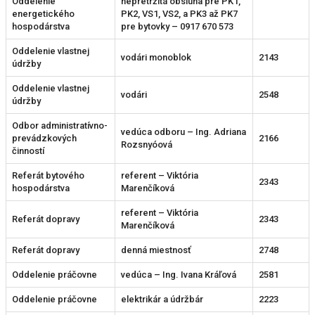
Oddelenie
nepretržitá obsluha pre PK1,
energetického
PK2, VS1, VS2, a PK3 až PK7
hospodárstva
pre bytovky – 0917 670 573
Oddelenie vlastnej
vodári monoblok
2143
údržby
Oddelenie vlastnej
vodári
2548
údržby
Odbor administratívno-
vedúca odboru – Ing. Adriana
prevádzkových
2166
Rozsnyóová
činností
Referát bytového
referent – Viktória
2343
hospodárstva
Marenčíková
referent – Viktória
Referát dopravy
2343
Marenčíková
Referát dopravy
denná miestnosť
2748
Oddelenie práčovne
vedúca – Ing. Ivana Kráľová
2581
Oddelenie práčovne
elektrikár a údržbár
2223