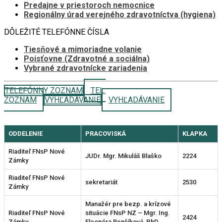
Predajne v priestoroch nemocnice
Regionálny úrad verejného zdravotníctva (hygiena)
DÔLEŽITÉ TELEFÓNNE ČÍSLA
Tiesňové a mimoriadne volanie
Poisťovne (Zdravotné a sociálna)
Vybrané zdravotnícke zariadenia
TELEFÓNNY ZOZNAM
TEL.
ZOZNAM
VYHĽADÁVANIE
VYHĽADÁVANIE
ODDELENIE
PRACOVISKÁ
KLAPKA
Riaditeľ FNsP Nové
JUDr. Mgr. Mikuláš Blaško
2224
Zámky
Riaditeľ FNsP Nové
sekretariát
2530
Zámky
Manažér pre bezp. a krízové
Riaditeľ FNsP Nové
situácie FNsP NZ – Mgr. Ing.
2424
Zámky
Eleonóra Benčíková, PhD.,