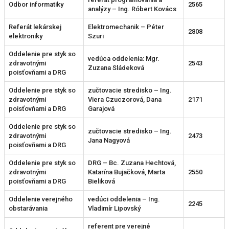
Odbor informatiky
2565
analýzy – Ing. Róbert Kovács
Referát lekárskej
Elektromechanik – Péter
2808
elektroniky
Szuri
Oddelenie pre styk so
vedúca oddelenia: Mgr.
zdravotnými
2543
Zuzana Sládeková
poisťovňami a DRG
Oddelenie pre styk so
zučtovacie stredisko – Ing.
zdravotnými
Viera Czuczorová, Dana
2171
poisťovňami a DRG
Garajová
Oddelenie pre styk so
zučtovacie stredisko – Ing.
zdravotnými
2473
Jana Nagyová
poisťovňami a DRG
Oddelenie pre styk so
DRG – Bc. Zuzana Hechtová,
zdravotnými
Katarína Bujačková, Marta
2550
poisťovňami a DRG
Bieliková
Oddelenie verejného
vedúci oddelenia – Ing.
2245
obstarávania
Vladimír Lipovský
referent pre verejné