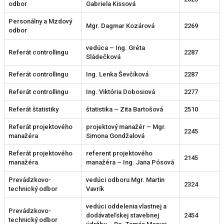
odbor
Gabriela Kissová
Personálny a Mzdový
Mgr. Dagmar Kozárová
2269
odbor
vedúca – Ing. Gréta
Referát controllingu
2287
Sládečková
Referát controllingu
Ing. Lenka Ševčíková
2287
Referát controllingu
Ing. Viktória Dobosiová
2277
Referát štatistiky
štatistika – Zita Bartošová
2510
Referát projektového
projektový manažér – Mgr.
2245
manažéra
Simona Gondžalová
Referát projektového
referent projektového
2145
manažéra
manažéra – Ing. Jana Pósová
Prevádzkovo-
vedúci odboru Mgr. Martin
2324
technický odbor
Vavrík
vedúci oddelenia vlastnej a
Prevádzkovo-
dodávateľskej stavebnej
2454
technický odbor