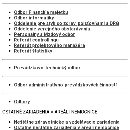
Odbor Financií a majetku
Odbor informatiky
Oddelenie pre styk so zdrav. poisťovňami a DRG
Oddelenie verejného obstarávania
Personálny a Mzdový odbor
Referát controllingu
Referát projektového manažéra
Referát štatistiky
Prevádzkovo-technický odbor
Odbor administratívno-prevádzkových činností
Odbory
OSTATNÉ ZARIADENIA V AREÁLI NEMOCNICE
Neštátne zdravotnícke a vzdelávacie zariadenia
Ostatné neštátne zariadenia v areáli nemocnice