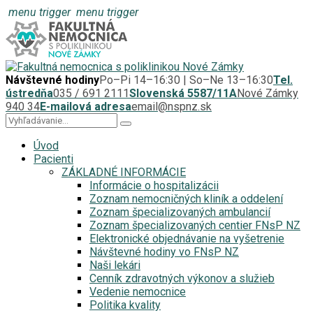
menu trigger
menu trigger
Návštevné hodiny
Po–Pi 14–16:30 | So–Ne 13–16:30
Tel.
ústredňa
035 / 691 2111
Slovenská 5587/11A
Nové Zámky
940 34
E-mailová adresa
email@nspnz.sk
Úvod
Pacienti
ZÁKLADNÉ INFORMÁCIE
Informácie o hospitalizácii
Zoznam nemocničných kliník a oddelení
Zoznam špecializovaných ambulancií
Zoznam špecializovaných centier FNsP NZ
Elektronické objednávanie na vyšetrenie
Návštevné hodiny vo FNsP NZ
Naši lekári
Cenník zdravotných výkonov a služieb
Vedenie nemocnice
Politika kvality