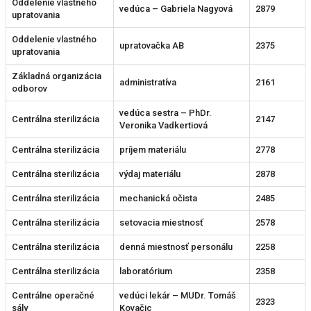
Oddelenie vlastného
vedúca – Gabriela Nagyová
2879
upratovania
Oddelenie vlastného
upratovačka AB
2375
upratovania
Základná organizácia
administratíva
2161
odborov
vedúca sestra – PhDr.
Centrálna sterilizácia
2147
Veronika Vadkertiová
Centrálna sterilizácia
príjem materiálu
2778
Centrálna sterilizácia
výdaj materiálu
2878
Centrálna sterilizácia
mechanická očista
2485
Centrálna sterilizácia
setovacia miestnosť
2578
Centrálna sterilizácia
denná miestnosť personálu
2258
Centrálna sterilizácia
laboratórium
2358
Centrálne operačné
vedúci lekár – MUDr. Tomáš
2323
sály
Kovačic