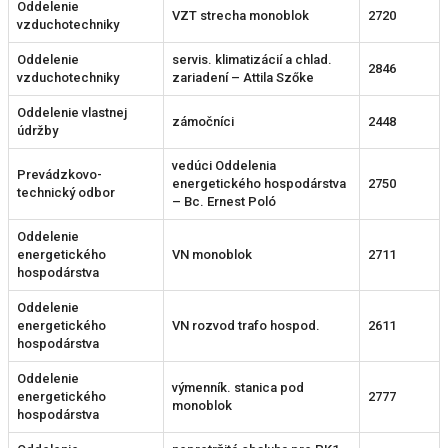
Oddelenie
VZT strecha monoblok
2720
vzduchotechniky
Oddelenie
servis. klimatizácií a chlad.
2846
vzduchotechniky
zariadení – Attila Szőke
Oddelenie vlastnej
zámočníci
2448
údržby
vedúci Oddelenia
Prevádzkovo-
energetického hospodárstva
2750
technický odbor
– Bc. Ernest Poló
Oddelenie
energetického
VN monoblok
2711
hospodárstva
Oddelenie
energetického
VN rozvod trafo hospod.
2611
hospodárstva
Oddelenie
výmenník. stanica pod
energetického
2777
monoblok
hospodárstva