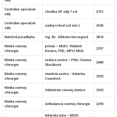
sály
Centrálne operačné
chodba OP sály 7 a 8
2751
sály
Centrálne operačné
zadný vchod (od ster.)
2345
sály
Nutričná poradkyňa
Ing. Bc. Alžbeta Hercegová
2816
Klinika cievnej
primár – MUDr. Vladimír
2297
chirurgie
Kovács, PhD., MPH, MHA
Klinika cievnej
vedúca sestra – PhDr. Denisa
2680
chirurgie
Skuráková
Klinika cievnej
staničná sestra – Katarína
2292
chirurgie
Csandová
Klinika cievnej
Oddelenie cievnej stanice
2292
chirurgie
Klinika cievnej
Ambulancia cievnej chirurgie
2293
chirurgie
lekárska izba – MUDr.