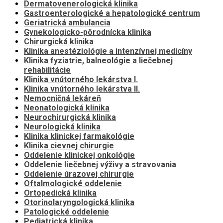
Dermatovenerologická klinika
Gastroenterologické a hepatologické centrum
Geriatrická ambulancia
Gynekologicko-pôrodnícka klinika
Chirurgická klinika
Klinika anestéziológie a intenzívnej medicíny
Klinika fyziatrie, balneológie a liečebnej
rehabilitácie
Klinika vnútorného lekárstva I.
Klinika vnútorného lekárstva II.
Nemocničná lekáreň
Neonatologická klinika
Neurochirurgická klinika
Neurologická klinika
Klinika klinickej farmakológie
Klinika cievnej chirurgie
Oddelenie klinickej onkológie
Oddelenie liečebnej výživy a stravovania
Oddelenie úrazovej chirurgie
Oftalmologické oddelenie
Ortopedická klinika
Otorinolaryngologická klinika
Patologické oddelenie
Pediatrická klinika