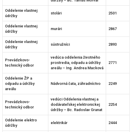
údržby – Bc. Tamás Morvai
Oddelenie vlastnej
stolári
2501
údržby
Oddelenie vlastnej
murári
2867
údržby
Oddelenie vlastnej
sústružníci
2893
údržby
vedúca oddelenia životného
Prevádzkovo-
prostredia, odpadu a údržby
2771
technický odbor
areálu – Ing. Andrea Macková
Oddelenie ŽP a
odpadu a údržby
Nádvorná čata, záhradníctvo
2249
areálu
vedúci Oddelenia vlastnej a
Prevádzkovo-
dodávateľskej elektronickej
2254
technický odbor
údržby – Bc. Radoslav Granat
Oddelenie elektro
elektrikár
2444
údržby