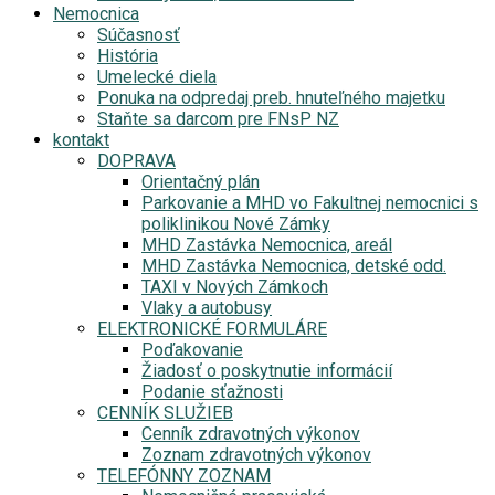
Nemocnica
Súčasnosť
História
Umelecké diela
Ponuka na odpredaj preb. hnuteľného majetku
Staňte sa darcom pre FNsP NZ
kontakt
DOPRAVA
Orientačný plán
Parkovanie a MHD vo Fakultnej nemocnici s
poliklinikou Nové Zámky
MHD Zastávka Nemocnica, areál
MHD Zastávka Nemocnica, detské odd.
TAXI v Nových Zámkoch
Vlaky a autobusy
ELEKTRONICKÉ FORMULÁRE
Poďakovanie
Žiadosť o poskytnutie informácií
Podanie sťažnosti
CENNÍK SLUŽIEB
Cenník zdravotných výkonov
Zoznam zdravotných výkonov
TELEFÓNNY ZOZNAM