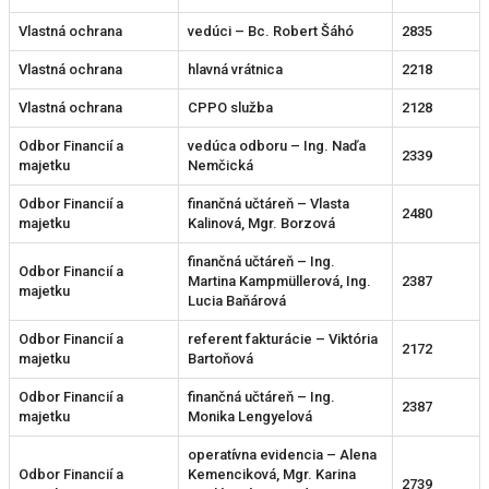
Vlastná ochrana
vedúci – Bc. Robert Šáhó
2835
Vlastná ochrana
hlavná vrátnica
2218
Vlastná ochrana
CPPO služba
2128
Odbor Financií a
vedúca odboru – Ing. Naďa
2339
majetku
Nemčická
Odbor Financií a
finančná učtáreň – Vlasta
2480
majetku
Kalinová, Mgr. Borzová
finančná učtáreň – Ing.
Odbor Financií a
Martina Kampmüllerová, Ing.
2387
majetku
Lucia Baňárová
Odbor Financií a
referent fakturácie – Viktória
2172
majetku
Bartoňová
Odbor Financií a
finančná učtáreň – Ing.
2387
majetku
Monika Lengyelová
operatívna evidencia – Alena
Odbor Financií a
Kemenciková, Mgr. Karina
2739