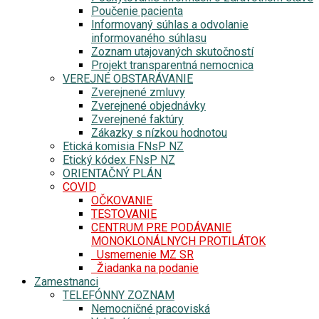
Poučenie pacienta
Informovaný súhlas a odvolanie
informovaného súhlasu
Zoznam utajovaných skutočností
Projekt transparentná nemocnica
VEREJNÉ OBSTARÁVANIE
Zverejnené zmluvy
Zverejnené objednávky
Zverejnené faktúry
Zákazky s nízkou hodnotou
Etická komisia FNsP NZ
Etický kódex FNsP NZ
ORIENTAČNÝ PLÁN
COVID
OČKOVANIE
TESTOVANIE
CENTRUM PRE PODÁVANIE
MONOKLONÁLNYCH PROTILÁTOK
Usmernenie MZ SR
Žiadanka na podanie
Zamestnanci
TELEFÓNNY ZOZNAM
Nemocničné pracoviská