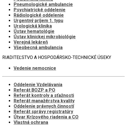
Pneumologické ambulancie
Psychiatrické oddelenie
Rádiologické oddelenie
Urgentný príjem 1. typu
Urologická klinika
Ústav hematológie
Ústav klinickej mikrobiológie
Verejná lekáreň
Všeobecná ambulancia
RIADITEĽSTVO A HOSPODÁRSKO-TECHNICKÉ ÚSEKY
Vedenie nemocnice
Oddelenie Vzdelávania
Referát BOZP a PO
Referát kontroly a sťažnosti
Referát manažérstva kvality
Oddelenie právnych činností
Referát správy registratúry
Útvar Krízového riadenia a CO
Vlastná ochrana