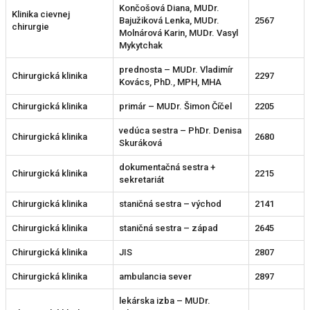
Končošová Diana, MUDr.
Klinika cievnej
Bajužiková Lenka, MUDr.
2567
chirurgie
Molnárová Karin, MUDr. Vasyl
Mykytchak
prednosta – MUDr. Vladimír
Chirurgická klinika
2297
Kovács, PhD., MPH, MHA
Chirurgická klinika
primár – MUDr. Šimon Číčel
2205
vedúca sestra – PhDr. Denisa
Chirurgická klinika
2680
Skuráková
dokumentačná sestra +
Chirurgická klinika
2215
sekretariát
Chirurgická klinika
staničná sestra – východ
2141
Chirurgická klinika
staničná sestra – západ
2645
Chirurgická klinika
JIS
2807
Chirurgická klinika
ambulancia sever
2897
lekárska izba – MUDr.