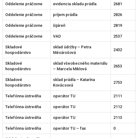
Oddelenie práčovne
evidencia skladu prádla
2681
Oddelenie práčovne
príjem prádla
2826
Oddelenie práčovne
šijáreň
2819
Oddelenie práčovne
VAD
2537
Skladové
sklad údržby – Petra
2432
hospodárstvo
Mésárošová
Skladové
sklad všeobecného materiálu
2653
hospodárstvo
– Marcela Miklová
Skladové
sklad prádla – Katarína
2753
hospodárstvo
Kovácsová
Telefónna ústredňa
operátor TU
2111
Telefónna ústredňa
operátor TU
2112
Telefónna ústredňa
operátor TU
2113
Telefónna ústredňa
operátor TU – fax
0