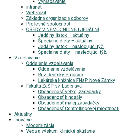
Vyhľadávanie
intranet
Web-mail
Základná organizácia odborov
Profesné spoločnosti
OBEDY V NEMOCNIČNEJ JEDÁLNI
Jedálny lístok – aktuálny
Špecíalne diéty – aktuálny
Jedálny lístok – nasledujúci týž.
Špecíalne diéty – nasledujúci týž.
Vzdelávanie
Oddelenie vzdelávania
Oddelenie vzdelávania
Rezidentský Program
Lekárska knižnica FNsP Nové Zámky
Fakulta ZaSP sv. Ladislava
Obsadenosť veľkej zasadačky
Obsadenosť kinosály
Obsadenosť malej zasadačky
Obsadenosť Controllingovej miestnosti
Aktuality
Inovácie
Modernizácia
Veda a výskum, klinické skúšanie