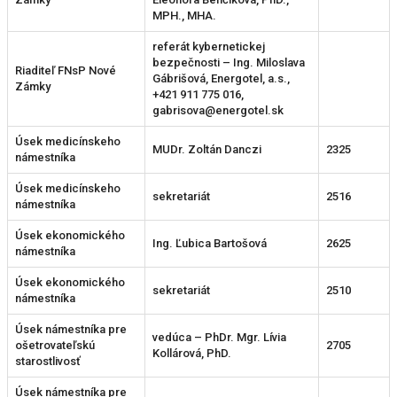
MPH., MHA.
referát kybernetickej
bezpečnosti – Ing. Miloslava
Riaditeľ FNsP Nové
Gábrišová, Energotel, a.s.,
Zámky
+421 911 775 016,
gabrisova@energotel.sk
Úsek medicínskeho
MUDr. Zoltán Danczi
2325
námestníka
Úsek medicínskeho
sekretariát
2516
námestníka
Úsek ekonomického
Ing. Ľubica Bartošová
2625
námestníka
Úsek ekonomického
sekretariát
2510
námestníka
Úsek námestníka pre
vedúca – PhDr. Mgr. Lívia
ošetrovateľskú
2705
Kollárová, PhD.
starostlivosť
Úsek námestníka pre