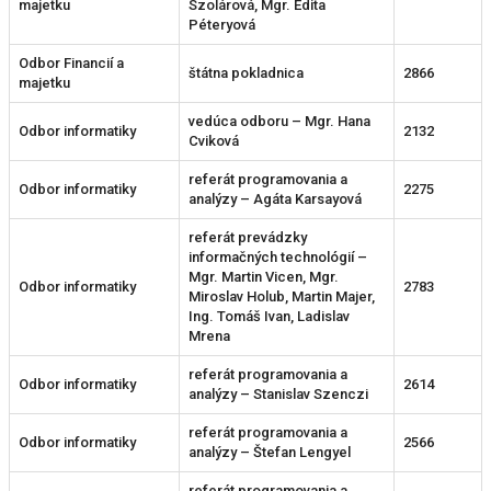
majetku
Szolárová, Mgr. Edita
Péteryová
Odbor Financií a
štátna pokladnica
2866
majetku
vedúca odboru – Mgr. Hana
Odbor informatiky
2132
Cviková
referát programovania a
Odbor informatiky
2275
analýzy – Agáta Karsayová
referát prevádzky
informačných technológií –
Mgr. Martin Vicen, Mgr.
Odbor informatiky
2783
Miroslav Holub, Martin Majer,
Ing. Tomáš Ivan, Ladislav
Mrena
referát programovania a
Odbor informatiky
2614
analýzy – Stanislav Szenczi
referát programovania a
Odbor informatiky
2566
analýzy – Štefan Lengyel
referát programovania a