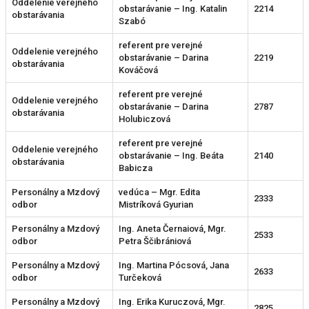
Oddelenie verejného
obstarávanie – Ing. Katalin
2214
obstarávania
Szabó
referent pre verejné
Oddelenie verejného
obstarávanie – Darina
2219
obstarávania
Kováčová
referent pre verejné
Oddelenie verejného
obstarávanie – Darina
2787
obstarávania
Holubiczová
referent pre verejné
Oddelenie verejného
obstarávanie – Ing. Beáta
2140
obstarávania
Babicza
Personálny a Mzdový
vedúca – Mgr. Edita
2333
odbor
Mistríková Gyurian
Personálny a Mzdový
Ing. Aneta Černaiová, Mgr.
2533
odbor
Petra Ščibrániová
Personálny a Mzdový
Ing. Martina Pócsová, Jana
2633
odbor
Turčeková
Personálny a Mzdový
Ing. Erika Kuruczová, Mgr.
2825