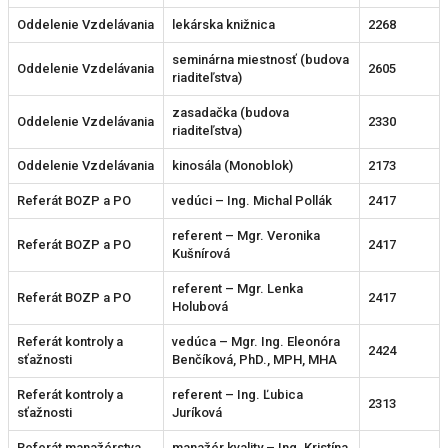
Oddelenie Vzdelávania
lekárska knižnica
2268
seminárna miestnosť (budova
Oddelenie Vzdelávania
2605
riaditeľstva)
zasadačka (budova
Oddelenie Vzdelávania
2330
riaditeľstva)
Oddelenie Vzdelávania
kinosála (Monoblok)
2173
Referát BOZP a PO
vedúci – Ing. Michal Pollák
2417
referent – Mgr. Veronika
Referát BOZP a PO
2417
Kušnírová
referent – Mgr. Lenka
Referát BOZP a PO
2417
Holubová
Referát kontroly a
vedúca – Mgr. Ing. Eleonóra
2424
sťažnosti
Benčíková, PhD., MPH, MHA
Referát kontroly a
referent – Ing. Ľubica
2313
sťažnosti
Juríková
Referát manažérstva
manažér kvality – Ing. Kristína