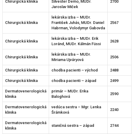
Chirurgická klinika
Silvester Demo, MUDr.
2700
Jaroslav Miček
lekárska izba – MUDr.
Chirurgická klinika
František Juhás, MUDr. Daniel
2567
Habrman, Volodymyr Gabovda
lekárska izba – MUDr. Erik
Chirurgická klinika
2628
Loránd, MUDr. Kálmán Füssi
lekárska izba – MUDr.
Chirurgická klinika
2506
Miriama Ujváryová
Chirurgická klinika
chodba pacienti – východ
2488
Chirurgická klinika
chodba pacienti – západ
2499
Dermatovenerologická
primár – MUDr. Erika
2590
klinika
Baloghová
Dermatovenerologická
vedúca sestra – Mgr. Lenka
2240
klinika
Šrámková
Dermatovenerologická
staničná sestra – západ
2744
klinika