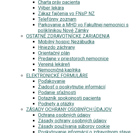
Charta práv pacienta
Výber lekára
Zákaz fajčenia vo FNsP NZ
Telefónny zoznam
Parkovanie a MHD vo Fakultnej nemocnici s
poliklinikou Nové Zámky
OSTATNÉ ZDRAVOTNÍCKE ZARIADENIA
Mobilný hospic Nezábudka
Hniezdo záchrany
Orientačný plán
Predajne v priestoroch nemocnice
Verejná lekáreň
Nemocničná kaplnka
ELEKTRONICKÉ FORMULÁRE
Poďakovanie
Žiadosť o poskytnutie informácií
Podanie sťažnosti
Dotazník spokojnosti pacienta
Podnety a otázky
ZÁSADY OCHRANY OSOBNÝCH ÚDAJOV
Ochrana osobných údajov
Zásady ochrany osobných údajov
Zásady používania súborov cookie
Poskytovanie informácií o zdravotnom stave