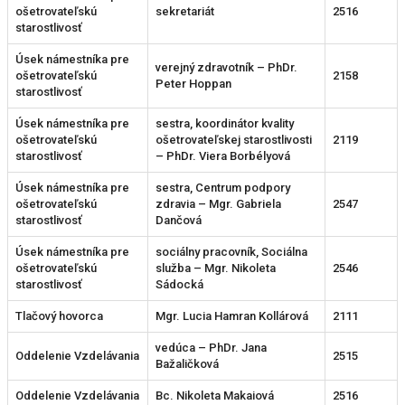
ošetrovateľskú
sekretariát
2516
starostlivosť
Úsek námestníka pre
verejný zdravotník – PhDr.
ošetrovateľskú
2158
Peter Hoppan
starostlivosť
Úsek námestníka pre
sestra, koordinátor kvality
ošetrovateľskú
ošetrovateľskej starostlivosti
2119
starostlivosť
– PhDr. Viera Borbélyová
Úsek námestníka pre
sestra, Centrum podpory
ošetrovateľskú
zdravia – Mgr. Gabriela
2547
starostlivosť
Dančová
Úsek námestníka pre
sociálny pracovník, Sociálna
ošetrovateľskú
služba – Mgr. Nikoleta
2546
starostlivosť
Sádocká
Tlačový hovorca
Mgr. Lucia Hamran Kollárová
2111
vedúca – PhDr. Jana
Oddelenie Vzdelávania
2515
Bažaličková
Oddelenie Vzdelávania
Bc. Nikoleta Makaiová
2516