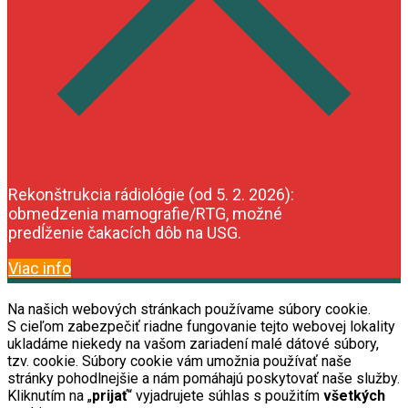
Rekonštrukcia rádiológie (od 5. 2. 2026):
obmedzenia mamografie/RTG, možné
predĺženie čakacích dôb na USG.
Viac info
Na našich webových stránkach používame súbory cookie.
S cieľom zabezpečiť riadne fungovanie tejto webovej lokality
ukladáme niekedy na vašom zariadení malé dátové súbory,
tzv. cookie. Súbory cookie vám umožnia používať naše
stránky pohodlnejšie a nám pomáhajú poskytovať naše služby.
Kliknutím na „
prijať
“ vyjadrujete súhlas s použitím
všetkých