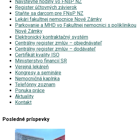
Návštevné hodiny vo FNsP NZ
Register účtovných závierok
Staňte sa darcom pre FNsP NZ
Lekári fakultnej nemocnice Nové Zámky
Parkovanie a MHD vo Fakultnej nemocnici s poliklinikou
Nové Zámky
Elektronický kontraktačný systém
Centrálny register zmlúv – objednávateľ
Centrálny register zmlúv – dodávateľ
Certifikát kvality ISO
Ministerstvo financií SR
Verejná lekáreň
Kongresy a semináre
Nemocničná kaplnka
Telefónny zoznam
Ponuka práce
Aktuality
Kontakt
Posledné príspevky