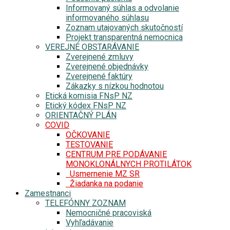
Informovaný súhlas a odvolanie
informovaného súhlasu
Zoznam utajovaných skutočností
Projekt transparentná nemocnica
VEREJNÉ OBSTARÁVANIE
Zverejnené zmluvy
Zverejnené objednávky
Zverejnené faktúry
Zákazky s nízkou hodnotou
Etická komisia FNsP NZ
Etický kódex FNsP NZ
ORIENTAČNÝ PLÁN
COVID
OČKOVANIE
TESTOVANIE
CENTRUM PRE PODÁVANIE
MONOKLONÁLNYCH PROTILÁTOK
Usmernenie MZ SR
Žiadanka na podanie
Zamestnanci
TELEFÓNNY ZOZNAM
Nemocničné pracoviská
Vyhľadávanie