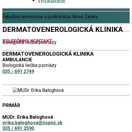
Vyhľadávanie
Fakultná nemocnica s poliklinikou Nové Zámky
DERMATOVENEROLOGICKÁ KLINIKA
TELEFÓNNY KONTAKT
Biologická liečba psoriázy
DERMATOVENEROLOGICKÁ KLINIKA
AMBULANCIE
Biologická liečba psoriázy
035 / 691 2749
PRIMÁR
MUDr. Erika Baloghová
erika.baloghova@nspnz.sk
035 / 691 2590