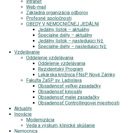
intranet
Web-mail
Základná organizácia odborov
Profesné spoločnosti
OBEDY V NEMOCNIČNEJ JEDÁLNI
Jedálny lístok – aktuálny
Špecíalne diéty – aktuálny
Jedálny lístok – nasledujúci týž.
Špecíalne diéty – nasledujúci týž.
Vzdelávanie
Oddelenie vzdelávania
Oddelenie vzdelávania
Rezidentský Program
Lekárska knižnica FNsP Nové Zámky
Fakulta ZaSP sv. Ladislava
Obsadenosť veľkej zasadačky
Obsadenosť kinosály
Obsadenosť malej zasadačky
Obsadenosť Controllingovej miestnosti
Aktuality
Inovácie
Modernizácia
Veda a výskum, klinické skúšanie
Nemocnica