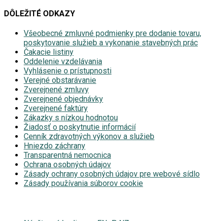
DÔLEŽITÉ ODKAZY
Všeobecné zmluvné podmienky pre dodanie tovaru,
poskytovanie služieb a vykonanie stavebných prác
Čakacie listiny
Oddelenie vzdelávania
Vyhlásenie o prístupnosti
Verejné obstarávanie
Zverejnené zmluvy
Zverejnené objednávky
Zverejnené faktúry
Zákazky s nízkou hodnotou
Žiadosť o poskytnutie informácií
Cenník zdravotných výkonov a služieb
Hniezdo záchrany
Transparentná nemocnica
Ochrana osobných údajov
Zásady ochrany osobných údajov pre webové sídlo
Zásady používania súborov cookie