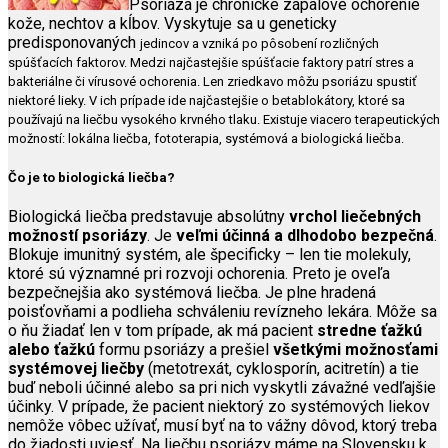
Psoriáza je chronické zápalové ochorenie
kože, nechtov a kĺbov. Vyskytuje sa u geneticky
predisponovaných
jedincov a vzniká po pôsobení rozličných
spúšťacích faktorov. Medzi najčastejšie spúšťacie faktory patrí stres a
bakteriálne či vírusové ochorenia. Len zriedkavo môžu psoriázu spustiť
niektoré lieky. V ich prípade ide najčastejšie o betablokátory, ktoré sa
používajú na liečbu vysokého krvného tlaku. Existuje viacero terapeutických
možností: lokálna liečba, fototerapia, systémová a biologická liečba.
Čo je to biologická liečba?
Biologická liečba predstavuje absolútny
vrchol liečebných
možností psoriázy
. Je
veľmi účinná a dlhodobo bezpečná
.
Blokuje imunitný systém, ale špecificky – len tie molekuly,
ktoré sú významné pri rozvoji ochorenia. Preto je oveľa
bezpečnejšia ako systémová liečba. Je plne hradená
poisťovňami a podlieha schváleniu revízneho lekára. Môže sa
o ňu žiadať len v tom prípade, ak má pacient
stredne ťažkú
alebo ťažkú
formu psoriázy a prešiel
všetkými možnosťami
systémovej liečby
(metotrexát, cyklosporín, acitretín) a tie
buď neboli účinné alebo sa pri nich vyskytli závažné vedľajšie
účinky. V prípade, že pacient niektorý zo systémových liekov
nemôže vôbec užívať, musí byť na to vážny dôvod, ktorý treba
do žiadosti uviesť. Na liečbu psoriázy máme na Slovensku k