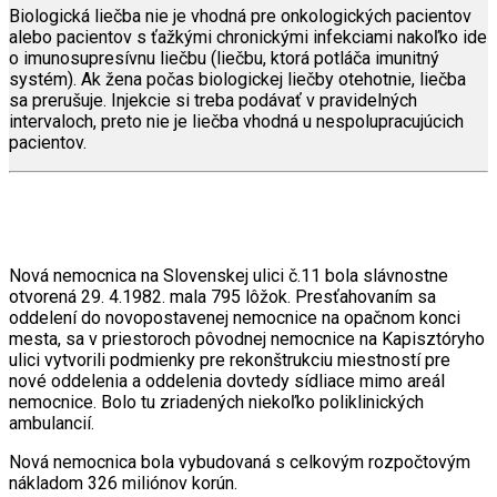
Biologická liečba nie je vhodná pre onkologických pacientov
alebo pacientov s ťažkými chronickými infekciami nakoľko ide
o imunosupresívnu liečbu (liečbu, ktorá potláča imunitný
systém). Ak žena počas biologickej liečby otehotnie, liečba
sa prerušuje. Injekcie si treba podávať v pravidelných
intervaloch, preto nie je liečba vhodná u nespolupracujúcich
pacientov.
Nová nemocnica na Slovenskej ulici č.11 bola slávnostne
otvorená 29. 4.1982. mala 795 lôžok. Presťahovaním sa
oddelení do novopostavenej nemocnice na opačnom konci
mesta, sa v priestoroch pôvodnej nemocnice na Kapisztóryho
ulici vytvorili podmienky pre rekonštrukciu miestností pre
nové oddelenia a oddelenia dovtedy sídliace mimo areál
nemocnice. Bolo tu zriadených niekoľko poliklinických
ambulancií.
Nová nemocnica bola vybudovaná s celkovým rozpočtovým
nákladom 326 miliónov korún.