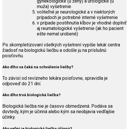
gynekologické (u ženy) a urologické (u
muža) vyšetrenie
voliteľné je neurologické a v niektorých
prípadoch je potrebné interné vyšetrenie
v prípade postihnutia kĺbov je vhodné doplniť
aj reumatologické vyšetrenie (ak ho pacient
ešte nemal urobené)
Po skompletizovaní všetkých vyšetrení vypíše lekár centra
žiadosť na biologickú liečbu a odošle ju na príslušnú
poisťovňu.
Ako dlho sa čaká na schválenie liečby?
To závisí od revízneho lekára poisťovne, spravidla je
odpoveď do 21 dní.
Ako dlho trvá biologická liečba?
Biologická liečba nie je časovo obmedzená. Podáva sa
dovtedy, kým je účinná alebo kým sa neobjavia vedľajšie
účinky.
Ako veľmi je biologická liečba účinná?