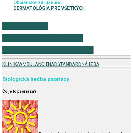
Občianske združenie
DERMATOLÓGIA PRE VŠETKÝCH
KLINICKÉ ŠTÚDIE
BIOLOGICKÁ LIEČBA PSORIÁZY
BIOLOGICKÁ LIEČBA HIDRADENITIS
KLINIKA
AMBULANCIE
NADŠTANDARDNÁ IZBA
Biologická liečba psoriázy
Čo je to psoriáza?