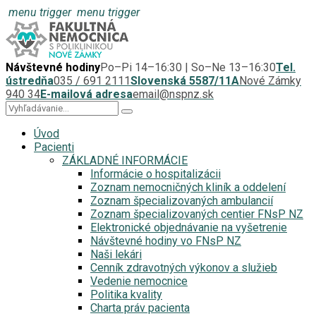
menu trigger
menu trigger
Návštevné hodiny
Po–Pi 14–16:30 | So–Ne 13–16:30
Tel.
ústredňa
035 / 691 2111
Slovenská 5587/11A
Nové Zámky
940 34
E-mailová adresa
email@nspnz.sk
Úvod
Pacienti
ZÁKLADNÉ INFORMÁCIE
Informácie o hospitalizácii
Zoznam nemocničných kliník a oddelení
Zoznam špecializovaných ambulancií
Zoznam špecializovaných centier FNsP NZ
Elektronické objednávanie na vyšetrenie
Návštevné hodiny vo FNsP NZ
Naši lekári
Cenník zdravotných výkonov a služieb
Vedenie nemocnice
Politika kvality
Charta práv pacienta