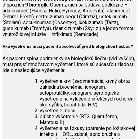
dispozícii
9 biologík
. Osem z nich sa podáva podkožne –
adalimumab (Humira, Hulio, Hyrimoz, Amgevita), etanercept
(Enbrel, Erelzi), certolizumab pegol (Cimzia), ustekinumab
(Stelara), secukinumab (Cosentyx), ixekizumab (Taltz),
guselkumab (Tremfya), risankizumab (Skyrizi) a jeden formou
vnútrožilovej infúzie – infliximab (Remicade).
Aké vyšetrenia musí pacient absolvovať pred biologickou liečbou?
Ak pacient spĺňa podmienky na biologickú liečbu (viď vyššie),
musí prejsť množstvom vyšetrení, ktoré sú súčasťou žiadosti.
Ide o nasledujúce vyšetrenia:
vyšetrenie krvi (sedimentácia, krvný obraz,
základná biochémia, ionogram,
autoprotilátky, ionogram, serologické
vyšetrenie na vylúčenie infekčných ochorení
ako syfilis, hepatitída, HIV)
vyšetrenie moču
pľúcne vyšetrenie (RTG, Quantiferon,
Mantoux II)
vyšetrenie na fokusy (pátranie po ložiskovej
infekcii) – ORL, zubné, sono brucha a