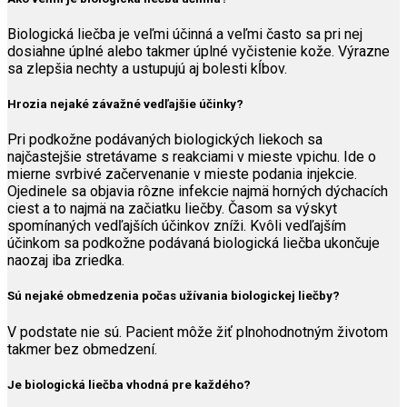
Biologická liečba je veľmi účinná a veľmi často sa pri nej
dosiahne úplné alebo takmer úplné vyčistenie kože. Výrazne
sa zlepšia nechty a ustupujú aj bolesti kĺbov.
Hrozia nejaké závažné vedľajšie účinky?
Pri podkožne podávaných biologických liekoch sa
najčastejšie stretávame s reakciami v mieste vpichu. Ide o
mierne svrbivé začervenanie v mieste podania injekcie.
Ojedinele sa objavia rôzne infekcie najmä horných dýchacích
ciest a to najmä na začiatku liečby. Časom sa výskyt
spomínaných vedľajších účinkov zníži. Kvôli vedľajším
účinkom sa podkožne podávaná biologická liečba ukončuje
naozaj iba zriedka.
Sú nejaké obmedzenia počas užívania biologickej liečby?
V podstate nie sú. Pacient môže žiť plnohodnotným životom
takmer bez obmedzení.
Je biologická liečba vhodná pre každého?