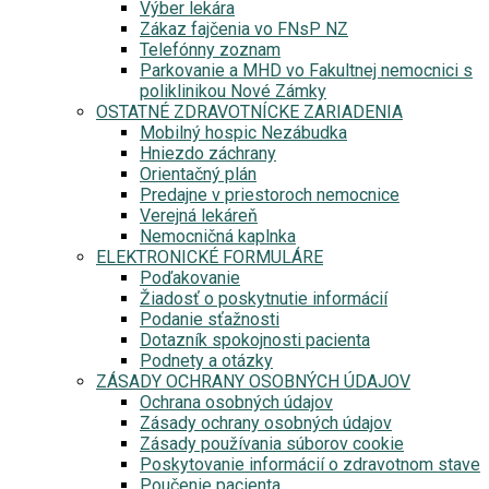
Výber lekára
Zákaz fajčenia vo FNsP NZ
Telefónny zoznam
Parkovanie a MHD vo Fakultnej nemocnici s
poliklinikou Nové Zámky
OSTATNÉ ZDRAVOTNÍCKE ZARIADENIA
Mobilný hospic Nezábudka
Hniezdo záchrany
Orientačný plán
Predajne v priestoroch nemocnice
Verejná lekáreň
Nemocničná kaplnka
ELEKTRONICKÉ FORMULÁRE
Poďakovanie
Žiadosť o poskytnutie informácií
Podanie sťažnosti
Dotazník spokojnosti pacienta
Podnety a otázky
ZÁSADY OCHRANY OSOBNÝCH ÚDAJOV
Ochrana osobných údajov
Zásady ochrany osobných údajov
Zásady používania súborov cookie
Poskytovanie informácií o zdravotnom stave
Poučenie pacienta