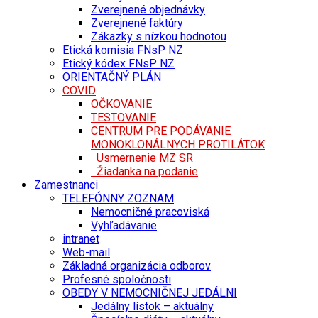
Zverejnené objednávky
Zverejnené faktúry
Zákazky s nízkou hodnotou
Etická komisia FNsP NZ
Etický kódex FNsP NZ
ORIENTAČNÝ PLÁN
COVID
OČKOVANIE
TESTOVANIE
CENTRUM PRE PODÁVANIE
MONOKLONÁLNYCH PROTILÁTOK
Usmernenie MZ SR
Žiadanka na podanie
Zamestnanci
TELEFÓNNY ZOZNAM
Nemocničné pracoviská
Vyhľadávanie
intranet
Web-mail
Základná organizácia odborov
Profesné spoločnosti
OBEDY V NEMOCNIČNEJ JEDÁLNI
Jedálny lístok – aktuálny