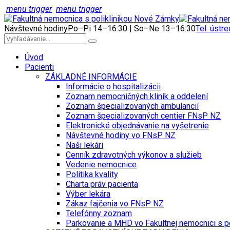
menu trigger
menu trigger
Návštevné hodiny
Po–Pi 14–16:30 | So–Ne 13–16:30
Tel. ústr
Úvod
Pacienti
ZÁKLADNÉ INFORMÁCIE
Informácie o hospitalizácii
Zoznam nemocničných kliník a oddelení
Zoznam špecializovaných ambulancií
Zoznam špecializovaných centier FNsP NZ
Elektronické objednávanie na vyšetrenie
Návštevné hodiny vo FNsP NZ
Naši lekári
Cenník zdravotných výkonov a služieb
Vedenie nemocnice
Politika kvality
Charta práv pacienta
Výber lekára
Zákaz fajčenia vo FNsP NZ
Telefónny zoznam
Parkovanie a MHD vo Fakultnej nemocnici s p