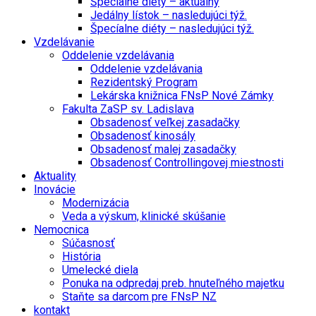
Špecíalne diéty – aktuálny
Jedálny lístok – nasledujúci týž.
Špecíalne diéty – nasledujúci týž.
Vzdelávanie
Oddelenie vzdelávania
Oddelenie vzdelávania
Rezidentský Program
Lekárska knižnica FNsP Nové Zámky
Fakulta ZaSP sv. Ladislava
Obsadenosť veľkej zasadačky
Obsadenosť kinosály
Obsadenosť malej zasadačky
Obsadenosť Controllingovej miestnosti
Aktuality
Inovácie
Modernizácia
Veda a výskum, klinické skúšanie
Nemocnica
Súčasnosť
História
Umelecké diela
Ponuka na odpredaj preb. hnuteľného majetku
Staňte sa darcom pre FNsP NZ
kontakt