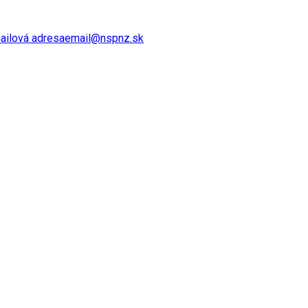
ailová adresa
email@nspnz.sk