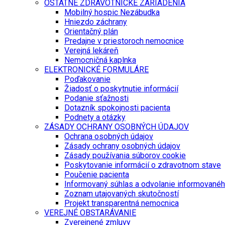
OSTATNÉ ZDRAVOTNÍCKE ZARIADENIA
Mobilný hospic Nezábudka
Hniezdo záchrany
Orientačný plán
Predajne v priestoroch nemocnice
Verejná lekáreň
Nemocničná kaplnka
ELEKTRONICKÉ FORMULÁRE
Poďakovanie
Žiadosť o poskytnutie informácií
Podanie sťažnosti
Dotazník spokojnosti pacienta
Podnety a otázky
ZÁSADY OCHRANY OSOBNÝCH ÚDAJOV
Ochrana osobných údajov
Zásady ochrany osobných údajov
Zásady používania súborov cookie
Poskytovanie informácií o zdravotnom stave
Poučenie pacienta
Informovaný súhlas a odvolanie informované
Zoznam utajovaných skutočností
Projekt transparentná nemocnica
VEREJNÉ OBSTARÁVANIE
Zverejnené zmluvy