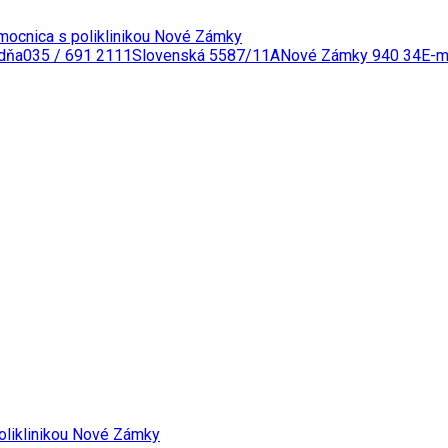
edňa
035 / 691 2111
Slovenská 5587/11A
Nové Zámky 940 34
E-m
oliklinikou Nové Zámky