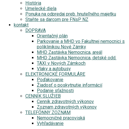
História
Umelecké diela
Ponuka na odpredaj preb. hnuteľného majetku
Staňte sa darcom pre FNsP NZ
kontakt
DOPRAVA
Orientačný plán
Parkovanie a MHD vo Fakultnej nemocnici s
poliklinikou Nové Zámky
MHD Zastávka Nemocnica, areál
MHD Zastávka Nemocnica, detské odd.
TAXI v Nových Zámkoch
Vlaky a autobusy
ELEKTRONICKÉ FORMULÁRE
Poďakovanie
Žiadosť o poskytnutie informácií
Podanie sťažnosti
CENNÍK SLUŽIEB
Cenník zdravotných výkonov
Zoznam zdravotných výkonov
TELEFÓNNY ZOZNAM
Nemocničné pracoviská
Vyhľadávanie