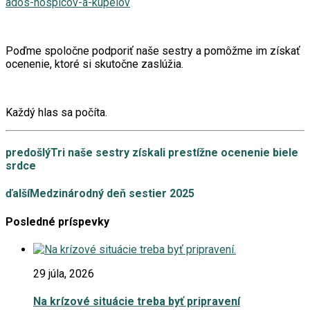
ados-hospicov-a-kupelov
Poďme spoločne podporiť naše sestry a pomôžme im získať
ocenenie, ktoré si skutočne zaslúžia.
Každý hlas sa počíta.
predošlý
Tri naše sestry získali prestížne ocenenie biele
srdce
ďalší
Medzinárodný deň sestier 2025
Posledné príspevky
29 júla, 2026
Na krízové situácie treba byť pripravení