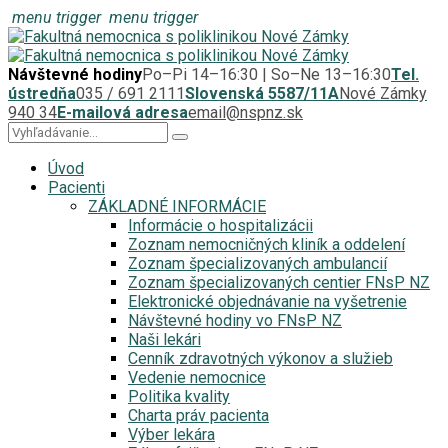
menu trigger
menu trigger
Návštevné hodiny
Po–Pi 14–16:30 | So–Ne 13–16:30
Tel.
ústredňa
035 / 691 2111
Slovenská 5587/11A
Nové Zámky
940 34
E-mailová adresa
email@nspnz.sk
Úvod
Pacienti
ZÁKLADNÉ INFORMÁCIE
Informácie o hospitalizácii
Zoznam nemocničných kliník a oddelení
Zoznam špecializovaných ambulancií
Zoznam špecializovaných centier FNsP NZ
Elektronické objednávanie na vyšetrenie
Návštevné hodiny vo FNsP NZ
Naši lekári
Cenník zdravotných výkonov a služieb
Vedenie nemocnice
Politika kvality
Charta práv pacienta
Výber lekára