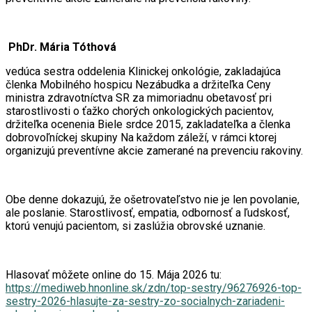
PhDr. Mária Tóthová
vedúca sestra oddelenia Klinickej onkológie, zakladajúca
členka Mobilného hospicu Nezábudka a držiteľka Ceny
ministra zdravotníctva SR za mimoriadnu obetavosť pri
starostlivosti o ťažko chorých onkologických pacientov,
držiteľka ocenenia Biele srdce 2015, zakladateľka a členka
dobrovoľníckej skupiny Na každom záleží, v rámci ktorej
organizujú preventívne akcie zamerané na prevenciu rakoviny.
Obe denne dokazujú, že ošetrovateľstvo nie je len povolanie,
ale poslanie. Starostlivosť, empatia, odbornosť a ľudskosť,
ktorú venujú pacientom, si zaslúžia obrovské uznanie.
Hlasovať môžete online do 15. Mája 2026 tu:
https://mediweb.hnonline.sk/zdn/top-sestry/96276926-top-
sestry-2026-hlasujte-za-sestry-zo-socialnych-zariadeni-