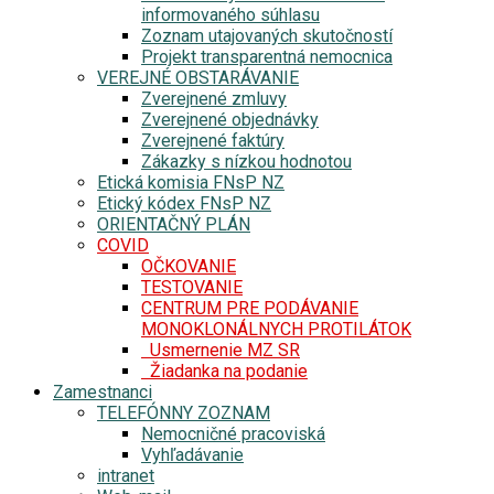
informovaného súhlasu
Zoznam utajovaných skutočností
Projekt transparentná nemocnica
VEREJNÉ OBSTARÁVANIE
Zverejnené zmluvy
Zverejnené objednávky
Zverejnené faktúry
Zákazky s nízkou hodnotou
Etická komisia FNsP NZ
Etický kódex FNsP NZ
ORIENTAČNÝ PLÁN
COVID
OČKOVANIE
TESTOVANIE
CENTRUM PRE PODÁVANIE
MONOKLONÁLNYCH PROTILÁTOK
Usmernenie MZ SR
Žiadanka na podanie
Zamestnanci
TELEFÓNNY ZOZNAM
Nemocničné pracoviská
Vyhľadávanie
intranet