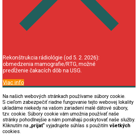
Rekonštrukcia rádiológie (od 5. 2. 2026):
obmedzenia mamografie/RTG, možné
predĺženie čakacích dôb na USG.
Viac info
Na našich webových stránkach používame súbory cookie.
S cieľom zabezpečiť riadne fungovanie tejto webovej lokality
ukladáme niekedy na vašom zariadení malé dátové súbory,
tzv. cookie. Súbory cookie vám umožnia používať naše
stránky pohodlnejšie a nám pomáhajú poskytovať naše služby.
Kliknutím na „
prijať
“ vyjadrujete súhlas s použitím
všetkých
cookies.