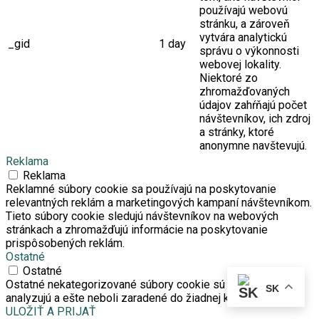
používajú webovú
stránku, a zároveň
vytvára analytickú
_gid
1 day
správu o výkonnosti
webovej lokality.
Niektoré zo
zhromažďovaných
údajov zahŕňajú počet
návštevníkov, ich zdroj
a stránky, ktoré
anonymne navštevujú.
Reklama
Reklama
Reklamné súbory cookie sa používajú na poskytovanie
relevantných reklám a marketingových kampaní návštevníkom.
Tieto súbory cookie sledujú návštevníkov na webových
stránkach a zhromažďujú informácie na poskytovanie
prispôsobených reklám.
Ostatné
Ostatné
Ostatné nekategorizované súbory cookie sú tie, ktoré sa
SK
analyzujú a ešte neboli zaradené do žiadnej kategórie.
ULOŽIŤ A PRIJAŤ