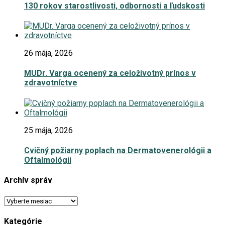
130 rokov starostlivosti, odbornosti a ľudskosti
26 mája, 2026
MUDr. Varga ocenený za celoživotný prínos v
zdravotníctve
25 mája, 2026
Cvičný požiarny poplach na Dermatovenerológii a
Oftalmológii
Archív správ
Archív
správ
Kategórie