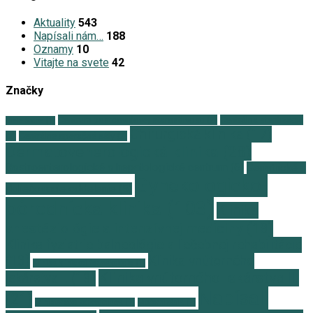
Aktuality
543
Napísali nám…
188
Oznamy
10
Vitajte na svete
42
Značky
Centrum postcovidovej starostlivosti
(2)
Centrálna sterilizácia
Biele Srdce
(1)
Chirurgická klinika
(17)
(2)
Centrálne operačné sály
(2)
Dermatovenerologická klinika
(28)
Gastroenterologické a hepatologické centrum
(6)
Geriatrické a
Gynekologicko-
doliečovacie oddelenie
(5)
pôrodnícka klinika
(103)
Klinika
anestéziológie a intenzívnej medicíny
(18)
Klinika fyziatrie balneológie a liečebnej rehabilitácie
(13)
Klinika vnútorného
Klinika klinickej farmakológie
(1)
Klinika vnútorného lekárstva II.
lekárstva I.
(13)
Napísali
(21)
Ministerstvo zdravotníctva
(1)
Modernizácia
(1)