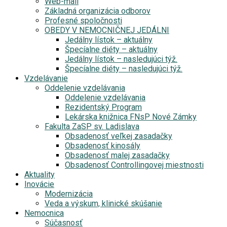
Web-mail
Základná organizácia odborov
Profesné spoločnosti
OBEDY V NEMOCNIČNEJ JEDÁLNI
Jedálny lístok – aktuálny
Špecíalne diéty – aktuálny
Jedálny lístok – nasledujúci týž.
Špecíalne diéty – nasledujúci týž.
Vzdelávanie
Oddelenie vzdelávania
Oddelenie vzdelávania
Rezidentský Program
Lekárska knižnica FNsP Nové Zámky
Fakulta ZaSP sv. Ladislava
Obsadenosť veľkej zasadačky
Obsadenosť kinosály
Obsadenosť malej zasadačky
Obsadenosť Controllingovej miestnosti
Aktuality
Inovácie
Modernizácia
Veda a výskum, klinické skúšanie
Nemocnica
Súčasnosť