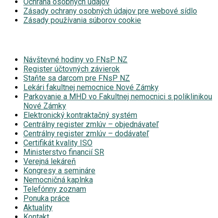
Ochrana osobných údajov
Zásady ochrany osobných údajov pre webové sídlo
Zásady používania súborov cookie
Návštevné hodiny vo FNsP NZ
Register účtovných závierok
Staňte sa darcom pre FNsP NZ
Lekári fakultnej nemocnice Nové Zámky
Parkovanie a MHD vo Fakultnej nemocnici s poliklinikou
Nové Zámky
Elektronický kontraktačný systém
Centrálny register zmlúv – objednávateľ
Centrálny register zmlúv – dodávateľ
Certifikát kvality ISO
Ministerstvo financií SR
Verejná lekáreň
Kongresy a semináre
Nemocničná kaplnka
Telefónny zoznam
Ponuka práce
Aktuality
Kontakt