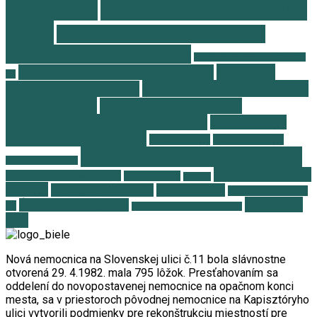
Neonatologická klinika
nám
(101)
(134)
Neurochirurgická klinika
(28)
Neurologická klinika
(31)
o.z. ČERVENÝ NOS Clowndoctors
Oddelenie
Oddelenie Klinickej onkológie
(11)
(1)
Oftalmologické nelôžkové
úrazovej chirurgie
(13)
oddelenie
(17)
Ortopedická klinika
(14)
Otorinolaryngologická klinika
(14)
Očkovanie
(9)
Pediatrická klinika
(15)
podakuj.sk
(3)
Poďakovania
(3)
Psychiatrické oddelenie
(47)
Pridajte sa k nám
(1)
Urgentný príjem I.
Rádiologické oddelenie
(3)
Testovanie
(2)
urge
(1)
typu
(9)
Urologická klinika
(6)
Vakcinácia
(6)
Vedenie nemocnice
Ďakujeme
Ústav hematológie
(6)
(2)
Ústav klinickej mikrobiológie
(1)
(11)
Nová nemocnica na Slovenskej ulici č.11 bola slávnostne
otvorená 29. 4.1982. mala 795 lôžok. Presťahovaním sa
oddelení do novopostavenej nemocnice na opačnom konci
mesta, sa v priestoroch pôvodnej nemocnice na Kapisztóryho
ulici vytvorili podmienky pre rekonštrukciu miestností pre