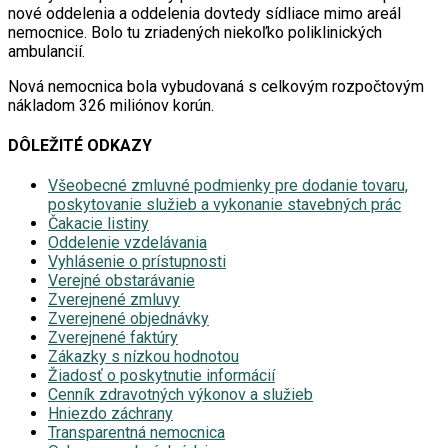
nové oddelenia a oddelenia dovtedy sídliace mimo areál
nemocnice. Bolo tu zriadených niekoľko poliklinických
ambulancií.
Nová nemocnica bola vybudovaná s celkovým rozpočtovým
nákladom 326 miliónov korún.
DÔLEŽITÉ ODKAZY
Všeobecné zmluvné podmienky pre dodanie tovaru,
poskytovanie služieb a vykonanie stavebných prác
Čakacie listiny
Oddelenie vzdelávania
Vyhlásenie o prístupnosti
Verejné obstarávanie
Zverejnené zmluvy
Zverejnené objednávky
Zverejnené faktúry
Zákazky s nízkou hodnotou
Žiadosť o poskytnutie informácií
Cenník zdravotných výkonov a služieb
Hniezdo záchrany
Transparentná nemocnica