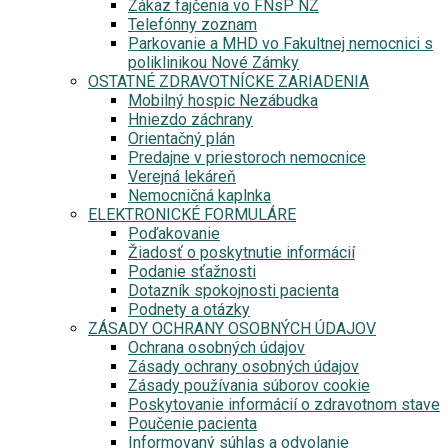
Zákaz fajčenia vo FNsP NZ
Telefónny zoznam
Parkovanie a MHD vo Fakultnej nemocnici s
poliklinikou Nové Zámky
OSTATNÉ ZDRAVOTNÍCKE ZARIADENIA
Mobilný hospic Nezábudka
Hniezdo záchrany
Orientačný plán
Predajne v priestoroch nemocnice
Verejná lekáreň
Nemocničná kaplnka
ELEKTRONICKÉ FORMULÁRE
Poďakovanie
Žiadosť o poskytnutie informácií
Podanie sťažnosti
Dotazník spokojnosti pacienta
Podnety a otázky
ZÁSADY OCHRANY OSOBNÝCH ÚDAJOV
Ochrana osobných údajov
Zásady ochrany osobných údajov
Zásady používania súborov cookie
Poskytovanie informácií o zdravotnom stave
Poučenie pacienta
Informovaný súhlas a odvolanie