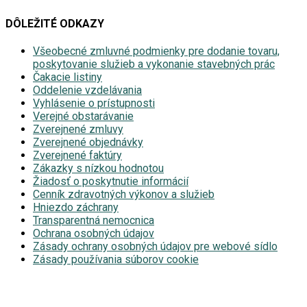
DÔLEŽITÉ ODKAZY
Všeobecné zmluvné podmienky pre dodanie tovaru,
poskytovanie služieb a vykonanie stavebných prác
Čakacie listiny
Oddelenie vzdelávania
Vyhlásenie o prístupnosti
Verejné obstarávanie
Zverejnené zmluvy
Zverejnené objednávky
Zverejnené faktúry
Zákazky s nízkou hodnotou
Žiadosť o poskytnutie informácií
Cenník zdravotných výkonov a služieb
Hniezdo záchrany
Transparentná nemocnica
Ochrana osobných údajov
Zásady ochrany osobných údajov pre webové sídlo
Zásady používania súborov cookie