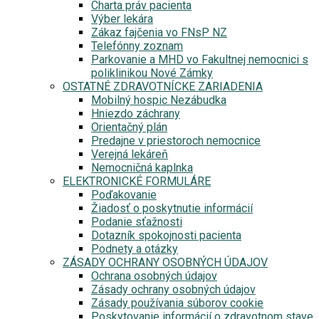
Charta práv pacienta
Výber lekára
Zákaz fajčenia vo FNsP NZ
Telefónny zoznam
Parkovanie a MHD vo Fakultnej nemocnici s
poliklinikou Nové Zámky
OSTATNÉ ZDRAVOTNÍCKE ZARIADENIA
Mobilný hospic Nezábudka
Hniezdo záchrany
Orientačný plán
Predajne v priestoroch nemocnice
Verejná lekáreň
Nemocničná kaplnka
ELEKTRONICKÉ FORMULÁRE
Poďakovanie
Žiadosť o poskytnutie informácií
Podanie sťažnosti
Dotazník spokojnosti pacienta
Podnety a otázky
ZÁSADY OCHRANY OSOBNÝCH ÚDAJOV
Ochrana osobných údajov
Zásady ochrany osobných údajov
Zásady používania súborov cookie
Poskytovanie informácií o zdravotnom stave