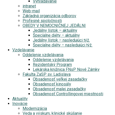
Vyhľadávanie
intranet
Web-mail
Základná organizácia odborov
Profesné spoločnosti
OBEDY V NEMOCNIČNEJ JEDÁLNI
Jedálny lístok – aktuálny
Špecíalne diéty – aktuálny
Jedálny lístok – nasledujúci týž.
Špecíalne diéty – nasledujúci týž.
Vzdelávanie
Oddelenie vzdelávania
Oddelenie vzdelávania
Rezidentský Program
Lekárska knižnica FNsP Nové Zámky
Fakulta ZaSP sv. Ladislava
Obsadenosť veľkej zasadačky
Obsadenosť kinosály
Obsadenosť malej zasadačky
Obsadenosť Controllingovej miestnosti
Aktuality
Inovácie
Modernizácia
Veda a výskum, klinické skúšanie