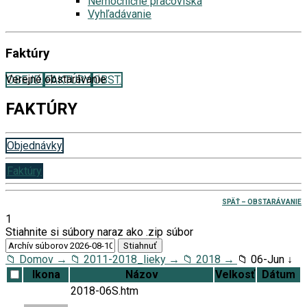
Nemocničné pracoviská
Vyhľadávanie
Faktúry
Verejné obstarávanie
OBEJD.
FAKTÚRY
OBST.
FAKTÚRY
Objednávky
Faktúry
SPÄŤ – OBSTARÁVANIE
1
Stiahnite si súbory naraz ako .zip súbor
📁 Domov →
📁 2011-2018_lieky →
📁 2018 →
📁 06-Jun ↓
Ikona
Názov
Velkosť
Dátum
2018-06S.htm