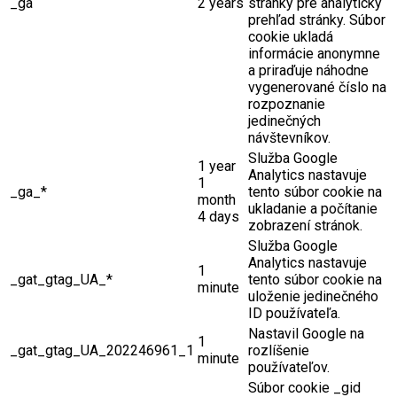
_ga
2 years
stránky pre analytický
prehľad stránky. Súbor
cookie ukladá
informácie anonymne
a priraďuje náhodne
vygenerované číslo na
rozpoznanie
jedinečných
návštevníkov.
Služba Google
1 year
Analytics nastavuje
1
_ga_*
tento súbor cookie na
month
ukladanie a počítanie
4 days
zobrazení stránok.
Služba Google
Analytics nastavuje
1
_gat_gtag_UA_*
tento súbor cookie na
minute
uloženie jedinečného
ID používateľa.
Nastavil Google na
1
_gat_gtag_UA_202246961_1
rozlíšenie
minute
používateľov.
Súbor cookie _gid