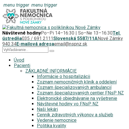
menu trigger
menu trigger
Návštevné hodiny
Po–Pi 14–16:30 | So–Ne 13–16:30
Tel.
ústredňa
035 / 691 2111
Slovenská 5587/11A
Nové Zámky
940 34
E-mailová adresa
email@nspnz.sk
Úvod
Pacienti
ZÁKLADNÉ INFORMÁCIE
Informácie o hospitalizácii
Zoznam nemocničných kliník a oddelení
Zoznam špecializovaných ambulancií
Zoznam špecializovaných centier FNsP NZ
Elektronické objednávanie na vyšetrenie
Návštevné hodiny vo FNsP NZ
Naši lekári
Cenník zdravotných výkonov a služieb
Vedenie nemocnice
Politika kvality