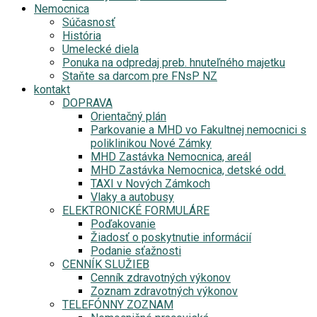
Nemocnica
Súčasnosť
História
Umelecké diela
Ponuka na odpredaj preb. hnuteľného majetku
Staňte sa darcom pre FNsP NZ
kontakt
DOPRAVA
Orientačný plán
Parkovanie a MHD vo Fakultnej nemocnici s
poliklinikou Nové Zámky
MHD Zastávka Nemocnica, areál
MHD Zastávka Nemocnica, detské odd.
TAXI v Nových Zámkoch
Vlaky a autobusy
ELEKTRONICKÉ FORMULÁRE
Poďakovanie
Žiadosť o poskytnutie informácií
Podanie sťažnosti
CENNÍK SLUŽIEB
Cenník zdravotných výkonov
Zoznam zdravotných výkonov
TELEFÓNNY ZOZNAM