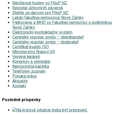
Návštevné hodiny vo FNsP NZ
Register účtovných závierok
Staňte sa darcom pre FNsP NZ
Lekári fakultnej nemocnice Nové Zámky
Parkovanie a MHD vo Fakultnej nemocnici s poliklinikou
Nové Zámky
Elektronický kontraktačný systém
Centrálny register zmlúv – objednávateľ
Centrálny register zmlúv – dodávateľ
Certifikát kvality ISO
Ministerstvo financií SR
Verejná lekáreň
Kongresy a semináre
Nemocničná kaplnka
Telefónny zoznam
Ponuka práce
Aktuality
Kontakt
Posledné príspevky