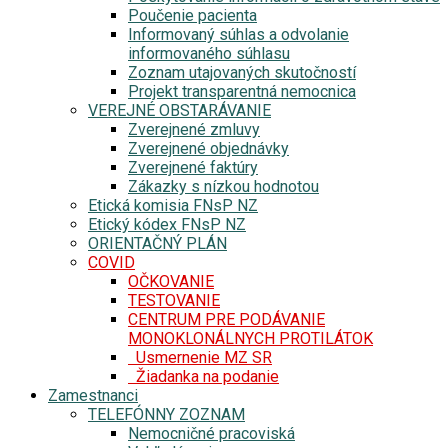
Poučenie pacienta
Informovaný súhlas a odvolanie
informovaného súhlasu
Zoznam utajovaných skutočností
Projekt transparentná nemocnica
VEREJNÉ OBSTARÁVANIE
Zverejnené zmluvy
Zverejnené objednávky
Zverejnené faktúry
Zákazky s nízkou hodnotou
Etická komisia FNsP NZ
Etický kódex FNsP NZ
ORIENTAČNÝ PLÁN
COVID
OČKOVANIE
TESTOVANIE
CENTRUM PRE PODÁVANIE
MONOKLONÁLNYCH PROTILÁTOK
Usmernenie MZ SR
Žiadanka na podanie
Zamestnanci
TELEFÓNNY ZOZNAM
Nemocničné pracoviská