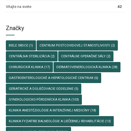
Vitajte na svete
42
Značky
BIELE SRDCE
(1)
CENTRUM POSTCOVIDOVEJ STAROSTLIVOSTI
(2)
CENTRÁLNA STERILIZÁCIA
(2)
CENTRÁLNE OPERAČNÉ SÁLY
(2)
CHIRURGICKÁ KLINIKA
(17)
DERMATOVENEROLOGICKÁ KLINIKA
(28)
GASTROENTEROLOGICKÉ A HEPATOLOGICKÉ CENTRUM
(6)
GERIATRICKÉ A DOLIEČOVACIE ODDELENIE
(5)
GYNEKOLOGICKO-PÔRODNÍCKA KLINIKA
(103)
KLINIKA ANESTÉZIOLÓGIE A INTENZÍVNEJ MEDICÍNY
(18)
KLINIKA FYZIATRIE BALNEOLÓGIE A LIEČEBNEJ REHABILITÁCIE
(13)