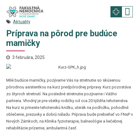
Aktuality
Príprava na pôrod pre budúce
mamičky
3 februára, 2025
Milé budúce mamičky, pozývame Vás na stretnutie so skúsenou
pôrodnou asistentkou na kurz predpôrodnej prípravy. Kurz pozostáva
zo štyroch stretnutí. Na posledné stretnutie pozývame i Vášho
partnera. Vhodný je pre všetky rodičky od cca 20.týždňa tehotenstva.
Na kurz si prineste tehotenskú knižku, uterák na podložku, pohodlné
oblečenie, prezuvky a dobrú náladu. Príprava bude prebiehať vo FNsP v
Nových Zámkoch, na Klinika fyzioterapie, balneológie a liečebnej
rehabilitácie prízemie, ambulantná časť.