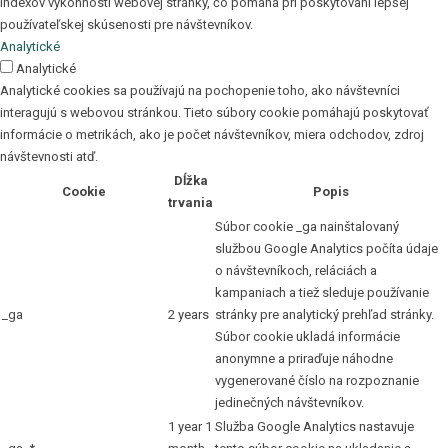
indexov výkonnosti webovej stránky, čo pomáha pri poskytovaní lepšej
používateľskej skúsenosti pre návštevníkov.
Analytické
Analytické
Analytické cookies sa používajú na pochopenie toho, ako návštevníci
interagujú s webovou stránkou. Tieto súbory cookie pomáhajú poskytovať
informácie o metrikách, ako je počet návštevníkov, miera odchodov, zdroj
návštevnosti atď.
Dĺžka
Cookie
Popis
trvania
Súbor cookie _ga nainštalovaný
službou Google Analytics počíta údaje
o návštevníkoch, reláciách a
kampaniach a tiež sleduje používanie
_ga
2 years
stránky pre analytický prehľad stránky.
Súbor cookie ukladá informácie
anonymne a priraďuje náhodne
vygenerované číslo na rozpoznanie
jedinečných návštevníkov.
1 year 1
Služba Google Analytics nastavuje