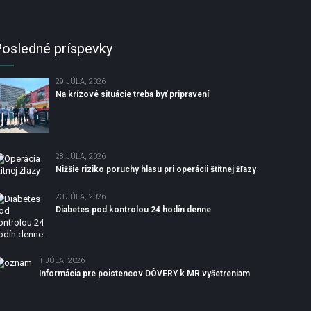
osledné príspevky
29 JÚLA, 2026
Na krízové situácie treba byť pripravení
28 JÚLA, 2026
Nižšie riziko poruchy hlasu pri operácii štítnej žľazy
23 JÚLA, 2026
Diabetes pod kontrolou 24 hodín denne
1 JÚLA, 2026
Informácia pre poistencov DÔVERY k MR vyšetreniam