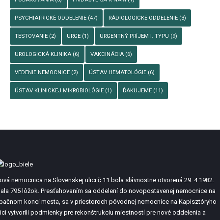
PSYCHIATRICKÉ ODDELENIE
(47)
RÁDIOLOGICKÉ ODDELENIE
(3)
TESTOVANIE
(2)
URGE
(1)
URGENTNÝ PRÍJEM I. TYPU
(9)
UROLOGICKÁ KLINIKA
(6)
VAKCINÁCIA
(6)
VEDENIE NEMOCNICE
(2)
ÚSTAV HEMATOLÓGIE
(6)
ÚSTAV KLINICKEJ MIKROBIOLÓGIE
(1)
ĎAKUJEME
(11)
ová nemocnica na Slovenskej ulici č.11 bola slávnostne otvorená 29. 4.1982.
ala 795 lôžok. Presťahovaním sa oddelení do novopostavenej nemocnice na
pačnom konci mesta, sa v priestoroch pôvodnej nemocnice na Kapisztóryho
lici vytvorili podmienky pre rekonštrukciu miestností pre nové oddelenia a