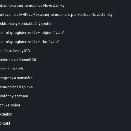
ekári fakultnej nemocnice Nové Zámky
arkovanie a MHD vo Fakultnej nemocnici s poliklinikou Nové Zámky
lektronický kontraktačný systém
entrálny register zmlúv – objednávateľ
entrálny register zmlúv – dodávateľ
ertifikát kvality ISO
inisterstvo financií SR
erejná lekáreň
ongresy a semináre
emocničná kaplnka
elefónny zoznam
onuka práce
ktuality
ontakt