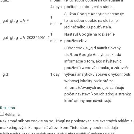
_ga_*
month
tento súbor cookie na ukladanie a
4 days
počítanie zobrazení stránok.
Služba Google Analytics nastavuje
1
_gat_gtag_UA_*
tento súbor cookie na uloženie
minute
jedinečného ID používateľa.
1
Nastavil Google na rozlíšenie
_gat_gtag_UA_202246961_1
minute
používateľov.
Súbor cookie _gid nainštalovaný
službou Google Analytics ukladá
informácie o tom, ako návštevníci
používajú webovú stránku, a zároveň
_gid
1 day
vytvára analytickú správu o výkonnosti
webovej lokality. Niektoré zo
zhromažďovaných údajov zahŕňajú
počet návštevníkov, ich zdroj a stránky,
ktoré anonymne navštevujú.
Reklama
Reklama
Reklamné súbory cookie sa používajú na poskytovanie relevantných reklám a
marketingových kampaní návštevníkom. Tieto súbory cookie sledujú