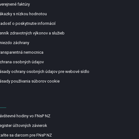
verejnené faktúry
ákazky s nízkou hodnotou
iadosť o poskytnutie informácií
enník zdravotných výkonov a služieb
niezdo záchrany
ransparentná nemocnica
chrana osobných údajov
ásady ochrany osobných údajov pre webové sídlo
ásady používania súborov cookie
ávštevné hodiny vo FNsP NZ
egister účtovných závierok
taňte sa darcom pre FNsP NZ