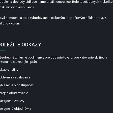
ddelenia dovtedy sídliace mimo areál nemocnice. Bolo tu zriadených niekoľko
oliklinických ambulancií.
ová nemocnica bola vybudovaná s celkovým rozpočtovým nákladom 326
iliónov korún.
DÔLEŽITÉ ODKAZY
šeobecné zmluvné podmienky pre dodanie tovaru, poskytovanie služieb a
ykonanie stavebných prác
akacie listiny
ddelenie vzdelávania
yhlásenie o prístupnosti
erejné obstarávanie
verejnené zmluvy
verejnené objednávky