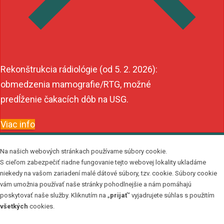
Rekonštrukcia rádiológie (od 5. 2. 2026):
obmedzenia mamografie/RTG, možné
predĺženie čakacích dôb na USG.
Viac info
Na našich webových stránkach používame súbory cookie.
S cieľom zabezpečiť riadne fungovanie tejto webovej lokality ukladáme
niekedy na vašom zariadení malé dátové súbory, tzv. cookie. Súbory cookie
vám umožnia používať naše stránky pohodlnejšie a nám pomáhajú
poskytovať naše služby. Kliknutím na „
prijať
“ vyjadrujete súhlas s použitím
všetkých
cookies.