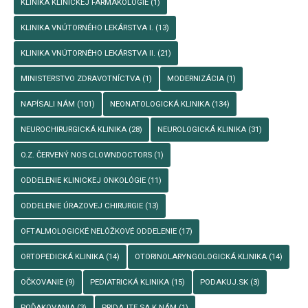
KLINIKA KLINICKEJ FARMAKOLÓGIE
(1)
KLINIKA VNÚTORNÉHO LEKÁRSTVA I.
(13)
KLINIKA VNÚTORNÉHO LEKÁRSTVA II.
(21)
MINISTERSTVO ZDRAVOTNÍCTVA
(1)
MODERNIZÁCIA
(1)
NAPÍSALI NÁM
(101)
NEONATOLOGICKÁ KLINIKA
(134)
NEUROCHIRURGICKÁ KLINIKA
(28)
NEUROLOGICKÁ KLINIKA
(31)
O.Z. ČERVENÝ NOS CLOWNDOCTORS
(1)
ODDELENIE KLINICKEJ ONKOLÓGIE
(11)
ODDELENIE ÚRAZOVEJ CHIRURGIE
(13)
OFTALMOLOGICKÉ NELÔŽKOVÉ ODDELENIE
(17)
ORTOPEDICKÁ KLINIKA
(14)
OTORINOLARYNGOLOGICKÁ KLINIKA
(14)
OČKOVANIE
(9)
PEDIATRICKÁ KLINIKA
(15)
PODAKUJ.SK
(3)
POĎAKOVANIA
(3)
PRIDAJTE SA K NÁM
(1)